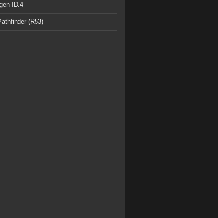
gen ID.4
athfinder (R53)