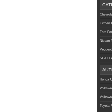
CAT
Chevrol
Citroën 
Ford Fo
Nissan 
Peugeot
SEAT L
AUT
Honda C
Volkswa
Volkswa
Toyota P