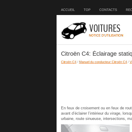
ACCUEIL
TOP
CONTACTS
RE
Citroën C4: Éclairage stati
Citroën C4
/
Manuel du conducteur Citroën C4
/
Vi
En feux de croisement ou en feux de route
avant d’éclairer l’intérieur du virage, lor
urbaine, route sinueuse, intersections, m