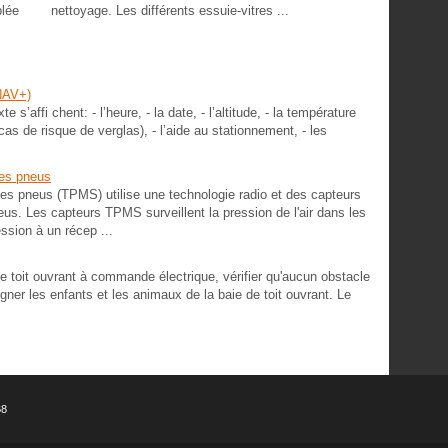
plée
nettoyage. Les différents essuie-vitres ...
NAV+)
 s’affi chent: - l’heure, - la date, - l’altitude, - la température
 cas de risque de verglas), - l’aide au stationnement, - les
des pneus
es pneus (TPMS) utilise une technologie radio et des capteurs
eus. Les capteurs TPMS surveillent la pression de l'air dans les
ssion à un récep ...
t ouvrant à commande électrique, vérifier qu'aucun obstacle
oigner les enfants et les animaux de la baie de toit ouvrant. Le
68