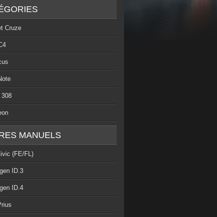
ÉGORIES
et Cruze
C4
cus
Note
 308
eon
RES MANUELS
ivic (FE/FL)
gen ID.3
gen ID.4
rius