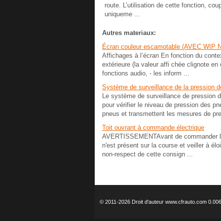
route. L’utilisation de cette fonction, cou
uniqueme ...
Autres materiaux:
Écran couleur escamotable (AVEC WIP 
Affichages à l’écran En fonction du contexte
extérieure (la valeur affi chée clignote en
fonctions audio, - les inform ...
Système de surveillance de la pression 
Le système de surveillance de pression d
pour vérifier le niveau de pression des pn
pneus et transmettent les mesures de pre
Toit ouvrant à commande électrique
AVERTISSEMENTAvant de commander le toi
n'est présent sur la course et veiller à él
non-respect de cette consign ...
© 2011-2026 Droit d'auteur www.cfrauto.com 0.00