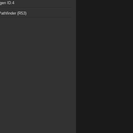
gen ID.4
athfinder (R53)