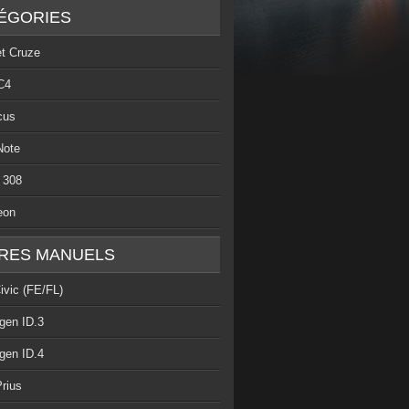
ÉGORIES
et Cruze
C4
cus
Note
 308
eon
RES MANUELS
ivic (FE/FL)
gen ID.3
gen ID.4
rius