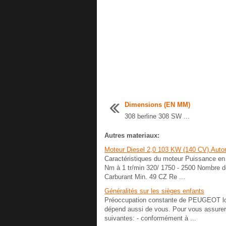
Dimensions (EN MM)
308 berline 308 SW ...
Autres materiaux:
Moteur Diesel 2,0 103 KW (140 CV).Auto
Caractéristiques du moteur Puissance en
Nm à 1 tr/min 320/ 1750 - 2500 Nombre d
Carburant Min. 49 CZ Re ...
Généralités sur les sièges enfants
Préoccupation constante de PEUGEOT lors
dépend aussi de vous. Pour vous assurer 
suivantes: - conformément à ...