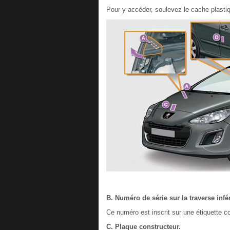
Pour y accéder, soulevez le cache plasti
B. Numéro de série sur la traverse infé
Ce numéro est inscrit sur une étiquette col
C. Plaque constructeur.