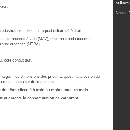
Volkswa
teur.
Nissan P
odestructive collée sur le pied milieu, côté droit.
ment les masses à vide (MAV), maximale techniquement
ulante autorisée (MTRA).
eu, côté conducteur.
 charge, - les dimensions des pneumatiques, - la pression de
ence de la couleur de la peinture.
 doit être effectué à froid au moins tous les mois.
ante augmente la consommation de carburant.