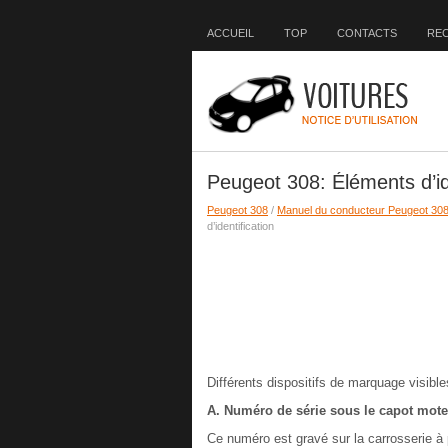
ACCUEIL
TOP
CONTACTS
RE
Peugeot 308: Éléments d’ide
Peugeot 308
/
Manuel du conducteur Peugeot 30
d’identification
Différents dispositifs de marquage visibles
A. Numéro de série sous le capot mote
Ce numéro est gravé sur la carrosserie à 