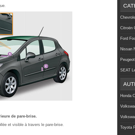
CAT
que.
Chevrol
Citroën 
Ford Fo
Nissan 
Peugeot
SEAT L
AUT
Honda C
Volkswa
rieure de pare-brise.
Volkswa
lée et visible à travers le pare-brise.
Toyota P