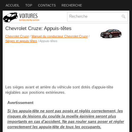
ACCUEIL
TOP
CONTACTS
RECHERCHE
Chevrolet Cruze: Appuis-têtes
Chevrolet Cruze
/
Manuel du conducteur Chevrolet Cruze
/
Sièges et appuis-têtes
/ Appuis-têtes
Les sièges avant et arrière du véhicule sont dotés d'appuie-tête
réglables aux positions extérieures.
Avertissement
Si les appuie-tête ne sont pas posés et réglés correctement, les
risques de lésions du cou/de la moelle épinière seront plus
importants en cas d'accident. Ne pas rouler sans poser et régler
correctement les appuie-tête de tous les occupants.