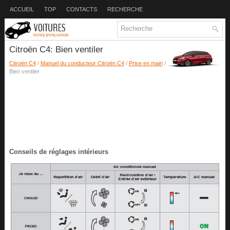
ACCUEIL
TOP
CONTACTS
RECHERCHE
Citroën C4: Bien ventiler
Citroën C4
/
Manuel du conducteur Citroën C4
/
Prise en main
/
Bien ventiler
Conseils de réglages intérieurs