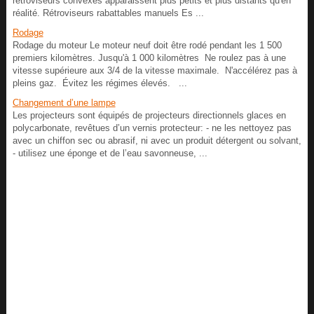
rétroviseurs convexes apparaissent plus petits et plus distants qu'en
réalité. Rétroviseurs rabattables manuels Es ...
Rodage
Rodage du moteur Le moteur neuf doit être rodé pendant les 1 500
premiers kilomètres. Jusqu'à 1 000 kilomètres Ne roulez pas à une
vitesse supérieure aux 3/4 de la vitesse maximale. N'accélérez pas à
pleins gaz. Évitez les régimes élevés. ...
Changement d’une lampe
Les projecteurs sont équipés de projecteurs directionnels glaces en
polycarbonate, revêtues d’un vernis protecteur: - ne les nettoyez pas
avec un chiffon sec ou abrasif, ni avec un produit détergent ou solvant,
- utilisez une éponge et de l’eau savonneuse, ...