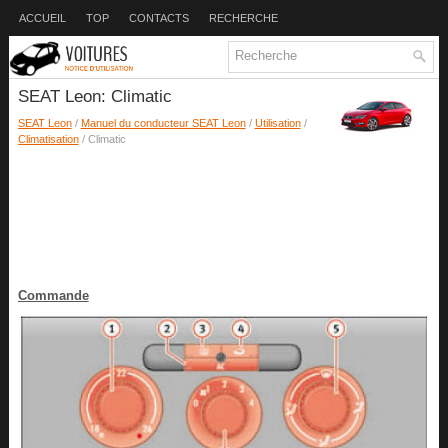
ACCUEIL
TOP
CONTACTS
RECHERCHE
SEAT Leon: Climatic
SEAT Leon
/
Manuel du conducteur SEAT Leon
/
Utilisation
/
Climatisation
/ Climatic
Commande