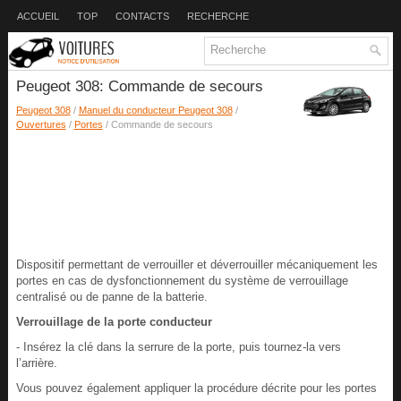
ACCUEIL
TOP
CONTACTS
RECHERCHE
Peugeot 308: Commande de secours
Peugeot 308
/
Manuel du conducteur Peugeot 308
/
Ouvertures
/
Portes
/ Commande de secours
Dispositif permettant de verrouiller et déverrouiller mécaniquement les
portes en cas de dysfonctionnement du système de verrouillage
centralisé ou de panne de la batterie.
Verrouillage de la porte conducteur
- Insérez la clé dans la serrure de la porte, puis tournez-la vers
l’arrière.
Vous pouvez également appliquer la procédure décrite pour les portes