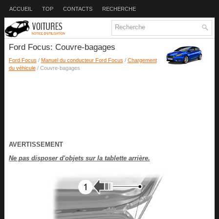
ACCUEIL
TOP
CONTACTS
RECHERCHE
Ford Focus: Couvre-bagages
Ford Focus
/
Manuel du conducteur Ford Focus
/
Chargement
du véhicule
/ Couvre-bagages
AVERTISSEMENT
Ne pas disposer d'objets sur la tablette arrière.