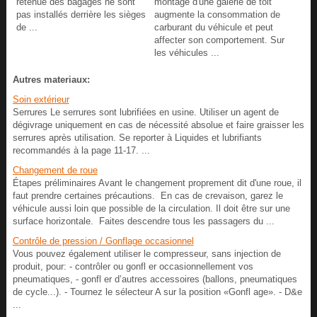
retenue des bagages ne sont
montage d'une galerie de toit
pas installés derrière les sièges
augmente la consommation de
de ...
carburant du véhicule et peut
affecter son comportement. Sur
les véhicules ...
Autres materiaux:
Soin extérieur
Serrures Le serrures sont lubrifiées en usine. Utiliser un agent de
dégivrage uniquement en cas de nécessité absolue et faire graisser les
serrures après utilisation. Se reporter à Liquides et lubrifiants
recommandés à la page 11-17. ...
Changement de roue
Étapes préliminaires Avant le changement proprement dit d'une roue, il
faut prendre certaines précautions. En cas de crevaison, garez le
véhicule aussi loin que possible de la circulation. Il doit être sur une
surface horizontale. Faites descendre tous les passagers du ...
Contrôle de pression / Gonflage occasionnel
Vous pouvez également utiliser le compresseur, sans injection de
produit, pour: - contrôler ou gonfl er occasionnellement vos
pneumatiques, - gonfl er d’autres accessoires (ballons, pneumatiques
de cycle...). - Tournez le sélecteur A sur la position «Gonfl age». - D&e
...