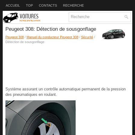
ACCUEIL
TOP
CONTACTS
RECHERCHE
Peugeot 308: Détection de sousgonflage
Peugeot 308
/
Manuel du conducteur Peugeot 308
/
Sécurité
/
Détection de sousgonflage
Système assurant un contrôle automatique permanent de la pression
des pneumatiques en roulant.