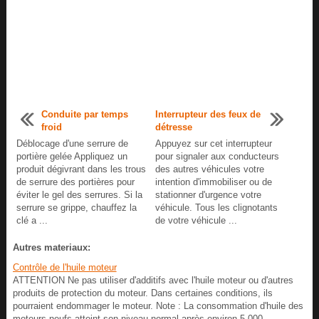
Conduite par temps
Interrupteur des feux de
froid
détresse
Déblocage d'une serrure de
Appuyez sur cet interrupteur
portière gelée Appliquez un
pour signaler aux conducteurs
produit dégivrant dans les trous
des autres véhicules votre
de serrure des portières pour
intention d'immobiliser ou de
éviter le gel des serrures. Si la
stationner d'urgence votre
serrure se grippe, chauffez la
véhicule. Tous les clignotants
clé a ...
de votre véhicule ...
Autres materiaux:
Contrôle de l'huile moteur
ATTENTION Ne pas utiliser d'additifs avec l'huile moteur ou d'autres
produits de protection du moteur. Dans certaines conditions, ils
pourraient endommager le moteur. Note : La consommation d'huile des
moteurs neufs atteint son niveau normal après environ 5 000