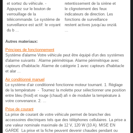
et sortez du véhicule. -
retentissement de la sirène et
Appuyez sur le bouton de
le clignotement des feux
verrouillage de la
indicateurs de direction. Les
télécommande. Le système de
fonctions de surveillance
surveillance est actif: le voyant
restent actives jusqu’au onzi&
du b ...
...
Autres materiaux:
Principes de fonctionnement
Système d'alarme Votre véhicule peut être équipé d'un des systèmes
d'alarme suivants : Alarme périmétrique. Alarme périmétrique avec
capteurs d'habitacle. Alarme de catégorie 1 avec capteurs d'habitacle
et alar ...
Air conditionné manuel
Le système d’air conditionné fonctionne moteur tournant. 1. Réglage
de la température - Tournez la molette pour sélectionner une position
entre bleu (froid) et rouge (chaud) afi n de moduler la température à
votre convenance. 2. ...
Prise de courant
La prise de courant de votre véhicule permet de brancher des
accessoires électriques tels que des téléphones cellulaires. La prise a
une valeur nominale maximale de 12 V, 120 W (10 A). MISE EN
GARDE La prise et la fiche peuvent devenir chaudes pendant ou