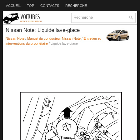
ACCUEIL
TOP
CONTACTS
RECHERCHE
Nissan Note: Liquide lave-glace
Nissan Note
/
Manuel du conducteur Nissan Note
/
Entretien et
interventions du propriétaire
/ Liquide lave-glace