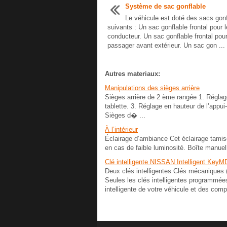
Système de sac gonflable
Le véhicule est doté des sacs gon
suivants : Un sac gonflable frontal pour l
conducteur. Un sac gonflable frontal pour
passager avant extérieur. Un sac gon ...
Autres materiaux:
Manipulations des sièges arrière
Sièges arrière de 2 ème rangée 1. Réglage 
tablette. 3. Réglage en hauteur de l’appui-
Sièges d� ...
À l’intérieur
Éclairage d’ambiance Cet éclairage tamisé d
en cas de faible luminosité. Boîte manuel
Clé intelligente NISSAN Intelligent KeyMD
Deux clés intelligentes Clés mécaniques (
Seules les clés intelligentes programmé
intelligente de votre véhicule et des com