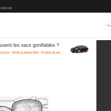
CHERCHE
uvent les sacs gonflables ?
et Cruze
/
Sièges et appuis-têtes
/
Système de sac