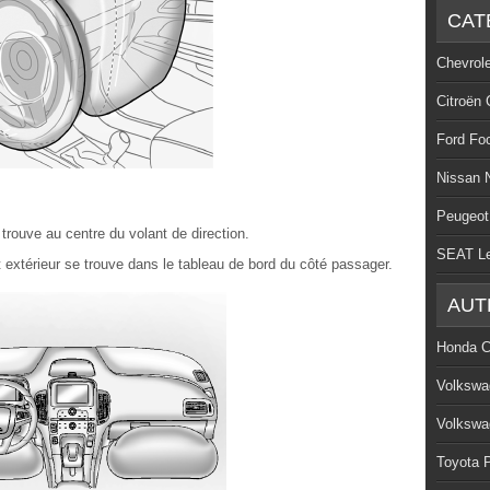
CAT
Chevrol
Citroën 
Ford Fo
Nissan 
Peugeot
trouve au centre du volant de direction.
SEAT L
 extérieur se trouve dans le tableau de bord du côté passager.
AUT
Honda C
Volkswa
Volkswa
Toyota P