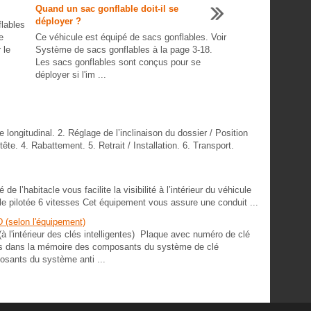
Quand un sac gonflable doit-il se
déployer ?
flables
e
Ce véhicule est équipé de sacs gonflables. Voir
 le
Système de sacs gonflables à la page 3-18.
Les sacs gonflables sont conçus pour se
déployer si l'im ...
longitudinal. 2. Réglage de l’inclinaison du dossier / Position
tête. 4. Rabattement. 5. Retrait / Installation. 6. Transport.
e l’habitacle vous facilite la visibilité à l’intérieur du véhicule
le pilotée 6 vitesses Cet équipement vous assure une conduit ...
 (selon l'équipement)
à l'intérieur des clés intelligentes) Plaque avec numéro de clé
es dans la mémoire des composants du système de clé
posants du système anti ...