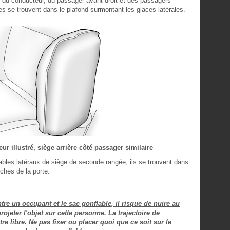
t du conducteur, du passager avant droit et des passagers
s se trouvent dans le plafond surmontant les glaces latérales.
ur illustré, siège arrière côté passager similaire
ables latéraux de siège de seconde rangée, ils se trouvent dans
ches de la porte.
re un occupant et le sac gonflable, il risque de nuire au
jeter l'objet sur cette personne. La trajectoire de
re libre. Ne pas fixer ou placer quoi que ce soit sur le