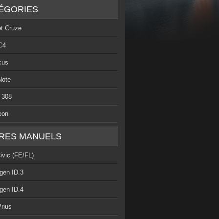
ÉGORIES
et Cruze
C4
cus
Note
 308
eon
RES MANUELS
ivic (FE/FL)
gen ID.3
gen ID.4
rius