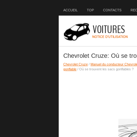
ACCUEIL
TOP
CONTACTS
RE
Chevrolet Cruze: Où se tro
Chevrolet Cruze
/
Manuel du conducteur Chevrol
gonflable
/ Où se trouvent les sacs gonflables ?