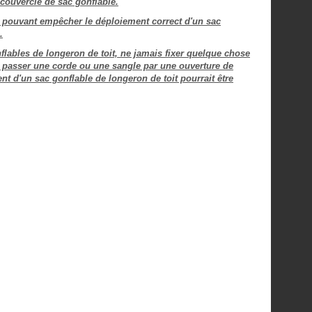
couvercle de sac gonflable.
ge pouvant empêcher le déploiement correct d'un sac
.
nflables de longeron de toit, ne jamais fixer quelque chose
ant passer une corde ou une sangle par une ouverture de
nt d'un sac gonflable de longeron de toit pourrait être