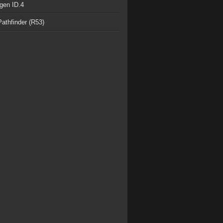
gen ID.4
athfinder (R53)