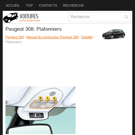
ACCUEIL
TOP
CONTACTS
RECHERCHE
Peugeot 308: Plafonniers
Peugeot 308
/
Manuel du conducteur Peugeot 308
/
Visibilité
/
Plafonniers