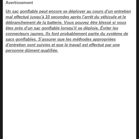
Avertissement
Un sac gonflable peut encore se déployer au cours d'un entretien
mal effectué jusqu'à 10 secondes après l'arrêt du véhicule et le
débranchement de la batterie. Vous pouvez être blessé si vous
êtes près d'un sac gonflable lorsqu'il se déploie. Éviter les
connecteurs jaunes. Ils font probablement partie du système de
sacs gonflables. S'assurer que les méthodes appropriées
d'entretien sont suivies et que le travail est effectué par une
personne dûment qualifiée.