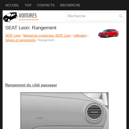
ACCUEIL
TOP
CONTACTS
RECHERCHE
SEAT Leon: Rangement
SEAT Leon
/
Manuel du conducteur SEAT Leon
/
Utilisation
/
Sièges et rangements
/ Rangement
Rangement du côté passager