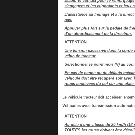
Etablir le contact pour le remorquage 
s'engagera et les clignotants et feux 
L'assistance au freinage et à la direc
pas.
Appuyer plus fort sur la pédale de fre
d'un alourdissement de la direction.
ATTENTION
Une tension excessive dans la corde
véhicule tracteur.
Sélectionner le point mort (N) au co
En cas de panne ou de défauts mécaniq
véhicule doit être récupéré soit ave
roues soulevées du sol sur une plate
Le véhicule tracteur doit accélérer lente
Véhicules avec transmission automati
ATTENTION
Au-delà d'une vitesse de 20 km/h (12 
TOUTES les roues doivent être décoll