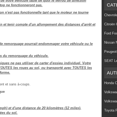
de votre véhicule faute de quoi le verrou de direction
CAT
stop ne fonctionneront pas.
tion n'est pas fonctionnelle tant que le moteur ne tourne
Chevrol
Citroën 
in et tenir compte d'un allongement des distances d'arrêt et
Ford Fo
Nissan 
 de remorquage pourrait endommager votre véhicule ou le
Peugeot
urs du remorquage du véhicule.
SEAT L
ues ne pas utiliser de carter d'essieu individuel. Votre
c TOUTES les roues au sol, ou transporté avec TOUTES les
AUT
-forme.
Honda C
ment et sans à-coups.
que
Volkswa
Volkswa
mph) et d'une distance de 20 kilomètres (12 miles),
Toyota P
ées du sol.