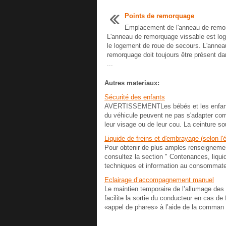
Points de remorquage
Emplacement de l'anneau de remo
L'anneau de remorquage vissable est lo
le logement de roue de secours. L'annea
remorquage doit toujours être présent da
...
Autres materiaux:
Sécurité des enfants
AVERTISSEMENTLes bébés et les enfants e
du véhicule peuvent ne pas s'adapter corre
leur visage ou de leur cou. La ceinture s
Liquide de freins et d'embrayage (selon l
Pour obtenir de plus amples renseignement
consultez la section " Contenances, liqu
techniques et information au consomma
Eclairage d’accompagnement manuel
Le maintien temporaire de l’allumage des 
facilite la sortie du conducteur en cas de
«appel de phares» à l’aide de la comman 