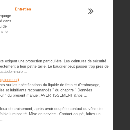
Entretien
rquage
...
gé dans
u de
ns le
xigent une protection particulière. Les ceintures de sécurité
ctement à leur petite taille. Le baudrier peut passer trop près de
ousabdominale ...
'équipement)
s sur les spécifications du liquide de frein et d'embrayage,
ides et lubrifiants recommandés " du chapitre " Données
teur " du présent manuel. AVERTISSEMENT &nbs ...
feux de croisement, après avoir coupé le contact du véhicule,
 faible luminosité. Mise en service - Contact coupé, faites un
...