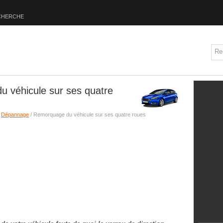
CHERCHE
 véhicule sur ses quatre
/
Dépannage
/ Remorquage du véhicule sur ses quatre roues