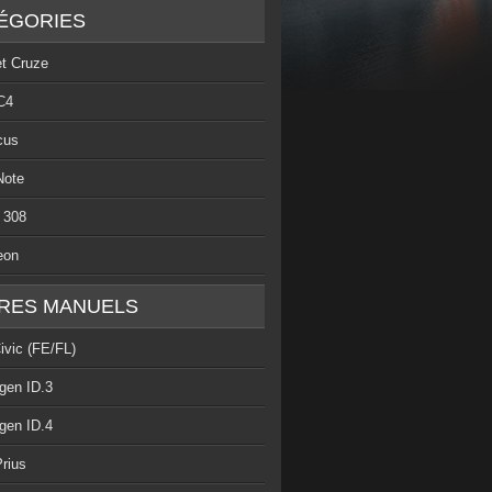
ÉGORIES
et Cruze
C4
cus
Note
 308
eon
RES MANUELS
ivic (FE/FL)
gen ID.3
gen ID.4
rius