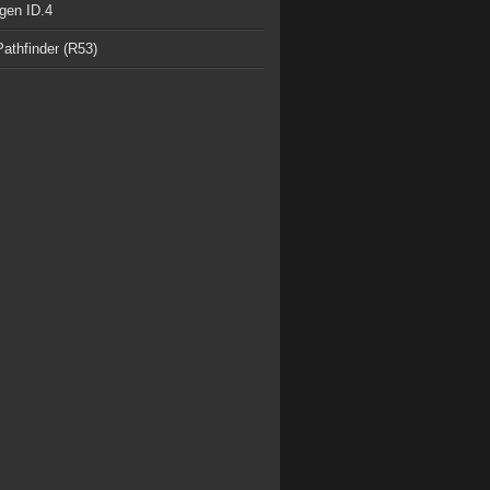
gen ID.4
athfinder (R53)