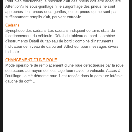
Pour bien fonctionner, la pression d'air des pneus doit être adéquate.
AttentionNi le sous-gonflage ni le surgonflage des pneus ne sont
appropriés. Les pneus sous-gonflés, ou les pneus qui ne sont pas
suffisamment remplis d'air, peuvent entra&ic ...
Cadrans
Synoptique des cadrans Les cadrans indiquent certains états de
fonctionnement du véhicule. Détail du tableau de bord : combiné
d'instruments Détail du tableau de bord : combiné d'instruments
Indicateur de niveau de carburant Afficheur pour messages divers
Indicate ...
CHANGEMENT D’UNE ROUE
Mode opératoire de remplacement d’une roue défectueuse par la roue
de secours au moyen de l’outillage fourni avec le véhicule. Accès à
l’outillage La clé démonte-roue 1 est rangée dans la garniture latérale
gauche du coffr ...