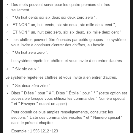
Des mots peuvent servir pour les quatre premiers chiffres
seulement.
" Un huit cents six six deux six deux zéro zéro ",
ET NON " un, huit cents, six six deux, six mille deux cent ",
ET NON " un, huit zéro zéro, six six deux, six mille deux cent ".
Les chiffres peuvent être énoncés par petits groupes. Le système
vous invite à continuer d'entrer des chiffres, au besoin.
" Un huit zéro zéro ".
Le système répète les chiffres et vous invite à en entrer d'autres.
" Six six deux "
Le système répète les chiffres et vous invite à en entrer d'autres.
" Six deux zéro zéro "
Dites " Dièse " pour " # ". Dites " Étoile " pour " * " (cette option est
accessible lorsque vous utilisez les commandes " Numéro spécial
" et " Envoyer " durant un appel).
Pour obtenir de plus amples renseignements, consultez les
sections " Liste des commandes vocales " et " Numéro spécial "
dans le présent chapitre.
Exemple : 1 555 1212 *123