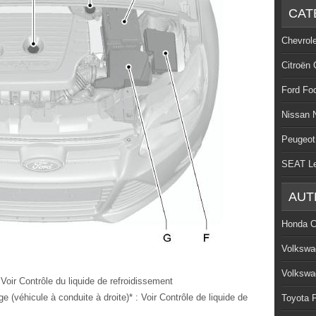
CAT
Chevrol
Citroën 
Ford Fo
Nissan 
Peugeot
SEAT L
AUT
Honda C
Volkswa
Volkswa
 Voir Contrôle du liquide de refroidissement
e (véhicule à conduite à droite)* : Voir Contrôle de liquide de
Toyota P