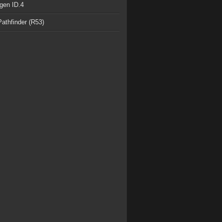
gen ID.4
athfinder (R53)