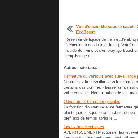
Vue d'ensemble sous le capot - 
EcoBoost
Réservoir de liquide de frein et d'embray
(véhicules à conduite à droite). Voir Cont
liquide de freins et d'embrayage Boucho
remplissage d ...
Autres materiaux:
Fermeture du véhicule avec surveillance 
Neutralisez la surveillance volumétrique 
certains cas comme: - laisser un animal da
votre véhicule. Neutralisation de la surveil
Ouverture et fermeture globales
La fonction d'ouverture et de fermeture 
électriques lorsque le contact est coupé.
bref laps de temps après le ...
Lève-vitres électriques
AVERTISSEMENTN'actionner les lève-vitres
Lorsque ces commutateurs sont utilisés 