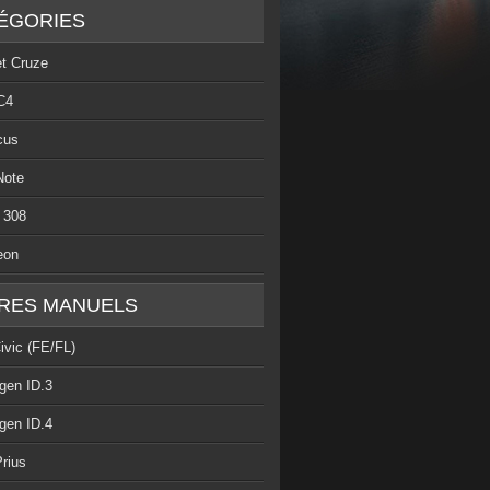
ÉGORIES
et Cruze
C4
cus
Note
 308
eon
RES MANUELS
ivic (FE/FL)
gen ID.3
gen ID.4
rius