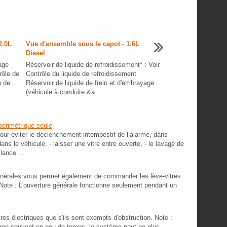
2.0L
Vue d'ensemble sous le capot - 1.6L
Diesel
age
Réservoir de liquide de refroidissement* : Voir
rôle de
Contrôle du liquide de refroidissement
n de
Réservoir de liquide de frein et d'embrayage
(véhicule à conduite &a ...
périmétrique seule
pour éviter le déclenchement intempestif de l’alarme, dans
ns le véhicule, - laisser une vitre entre ouverte, - le lavage de
lance ...
générales vous permet également de commander les lève-vitres
 Note : L'ouverture générale fonctionne seulement pendant un
 électriques que s'ils sont exempts d'obstruction. Note :
trop souvent en peu de temps, le système peut ne plus