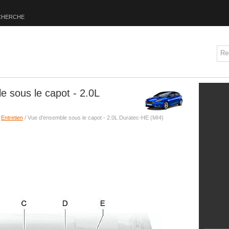
CHERCHE
 sous le capot - 2.0L
/
Entretien
/ Vue d'ensemble sous le capot - 2.0L Duratec-HE (MI4)