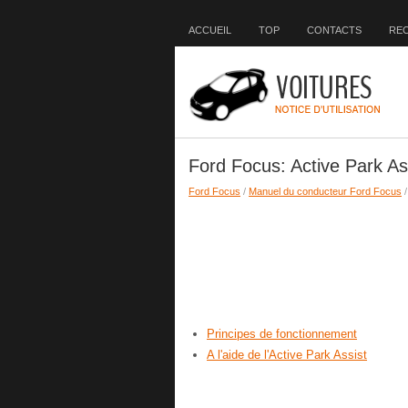
ACCUEIL
TOP
CONTACTS
RE
Ford Focus: Active Park As
Ford Focus
/
Manuel du conducteur Ford Focus
/
Principes de fonctionnement
A l'aide de l'Active Park Assist