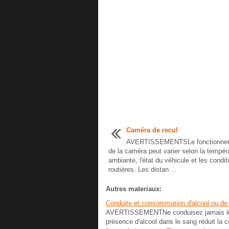
Caméra de recul
AVERTISSEMENTSLe fonctionne
de la caméra peut varier selon la tempér
ambiante, l'état du véhicule et les condit
routières. Les distan ...
Autres materiaux:
Conduite et consommation d'alcool ou de
AVERTISSEMENTNe conduisez jamais lorsqu
présence d'alcool dans le sang réduit la