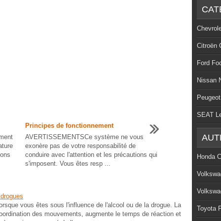
CAT
Chevrol
Citroën 
Ford Fo
Nissan 
Peugeot
SEAT L
Principes de fonctionnement
AUT
ment
AVERTISSEMENTSCe système ne vous
ature
exonère pas de votre responsabilité de
ions
conduire avec l'attention et les précautions qui
Honda C
s'imposent. Vous êtes resp ...
Volkswa
Volkswa
 drogues
e vous êtes sous l'influence de l'alcool ou de la drogue. La
Toyota P
 coordination des mouvements, augmente le temps de réaction et