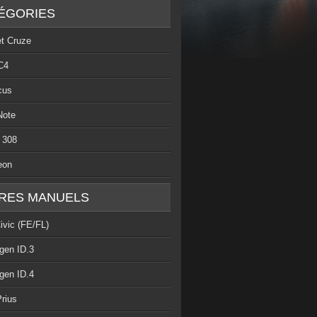
ÉGORIES
et Cruze
C4
cus
Note
 308
eon
RES MANUELS
ivic (FE/FL)
gen ID.3
gen ID.4
rius