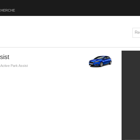
CHERCHE
sist
 Active Park Assist