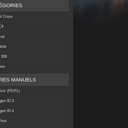
ÉGORIES
et Cruze
C4
cus
Note
 308
eon
RES MANUELS
ivic (FE/FL)
gen ID.3
gen ID.4
rius