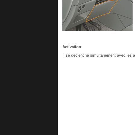
Activation
Il se déclenche simultanément avec les a