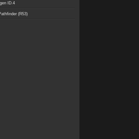
gen ID.4
athfinder (R53)