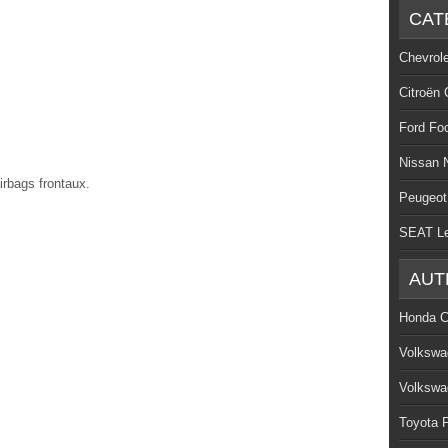
CAT
Chevrol
Citroën 
Ford Fo
Nissan 
irbags frontaux.
Peugeot
SEAT L
AUT
Honda C
Volkswa
Volkswa
Toyota P