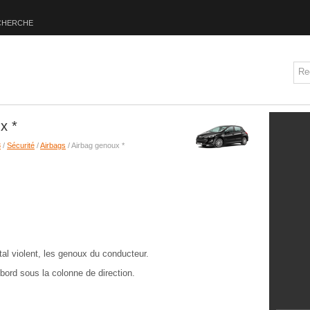
CHERCHE
x *
8
/
Sécurité
/
Airbags
/ Airbag genoux *
al violent, les genoux du conducteur.
bord sous la colonne de direction.