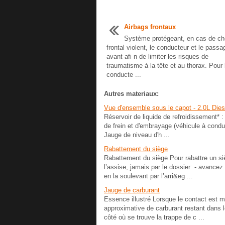
Airbags frontaux
Système protégeant, en cas de c
frontal violent, le conducteur et le passa
avant afi n de limiter les risques de
traumatisme à la tête et au thorax. Pour 
conducte ...
Autres materiaux:
Vue d'ensemble sous le capot - 2.0L Dies
Réservoir de liquide de refroidissement* :
de frein et d'embrayage (véhicule à condui
Jauge de niveau d'h ...
Rabattement du siège
Rabattement du siège Pour rabattre un siè
l’assise, jamais par le dossier: - avancez
en la soulevant par l’arri&eg ...
Jauge de carburant
Essence illustré Lorsque le contact est mi
approximative de carburant restant dans le
côté où se trouve la trappe de c ...