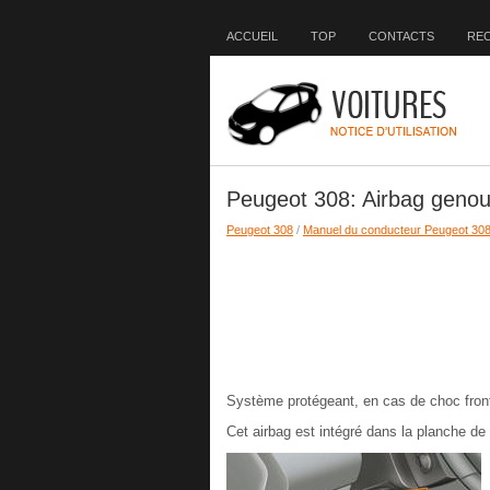
ACCUEIL
TOP
CONTACTS
RE
Peugeot 308: Airbag genou
Peugeot 308
/
Manuel du conducteur Peugeot 30
Système protégeant, en cas de choc front
Cet airbag est intégré dans la planche de 