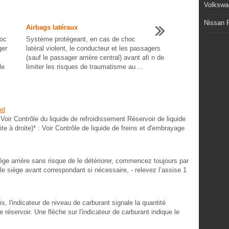
Volkswa
Nissan P
Airbags latéraux
hoc
Système protégeant, en cas de choc
ger
latéral violent, le conducteur et les passagers
(sauf le passager arrière central) avant afi n de
le
limiter les risques de traumatisme au ...
el
 Voir Contrôle du liquide de refroidissement Réservoir de liquide
te à droite)* : Voir Contrôle de liquide de freins et d'embrayage
ge arrière sans risque de le détériorer, commencez toujours par
 le siège avant correspondant si nécessaire, - relevez l’assise 1
s, l'indicateur de niveau de carburant signale la quantité
 réservoir. Une flèche sur l'indicateur de carburant indique le