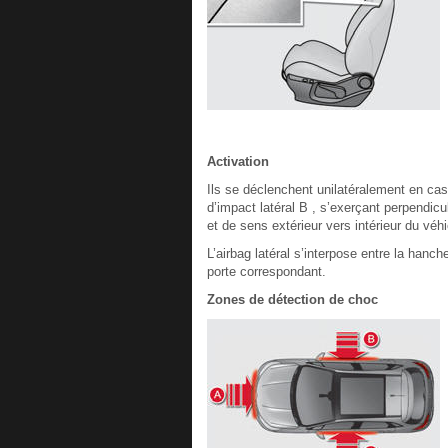
Activation
Ils se déclenchent unilatéralement en cas 
d’impact latéral B , s’exerçant perpendicu
et de sens extérieur vers intérieur du véhi
L’airbag latéral s’interpose entre la hanc
porte correspondant.
Zones de détection de choc