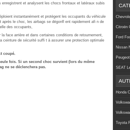
 enregistrent et analysent les chocs frontaux et latéraux subis
CAT
déploient instantanément et protègent les occupants du véhicule
Chevrol
ôt après le choc, les airbags se dégonfl ent rapidement afi n de
tuelle des occupants,
Citroën 
 la face arrière et dans certaines conditions de retournement,
Ford Fo
la ceinture de sécurité suffi t à assurer une protection optimale
Nissan 
ct coupé.
Peugeot
eule fois. Si un second choc survient (lors du même
bag ne se déclenchera pas.
SEAT L
AUT
Honda C
Volkswa
Volkswa
Toyota P