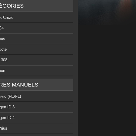
ÉGORIES
et Cruze
C4
cus
Note
 308
eon
RES MANUELS
ivic (FE/FL)
gen ID.3
gen ID.4
rius