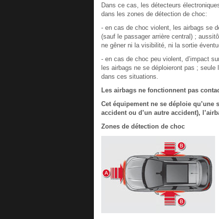
Dans ce cas, les détecteurs électroniques
dans les zones de détection de choc:
- en cas de choc violent, les airbags se 
(sauf le passager arrière central) ; aussit
ne gêner ni la visibilité, ni la sortie éven
- en cas de choc peu violent, d’impact sur
les airbags ne se déploieront pas ; seule 
dans ces situations.
Les airbags ne fonctionnent pas conta
Cet équipement ne se déploie qu’une s
accident ou d’un autre accident), l’air
Zones de détection de choc