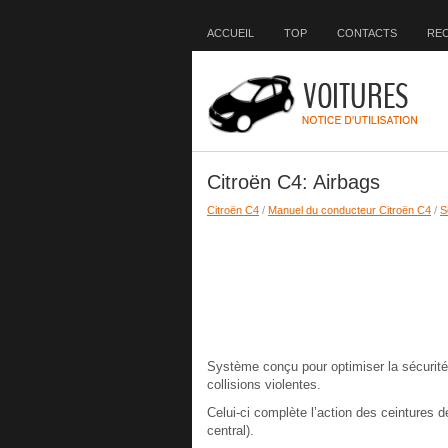
ACCUEIL
TOP
CONTACTS
RE
Citroën C4: Airbags
Citroën C4
/
Manuel du conducteur Citroën C4
/
S
Système conçu pour optimiser la sécurité
collisions violentes.
Celui-ci complète l’action des ceintures de
central).