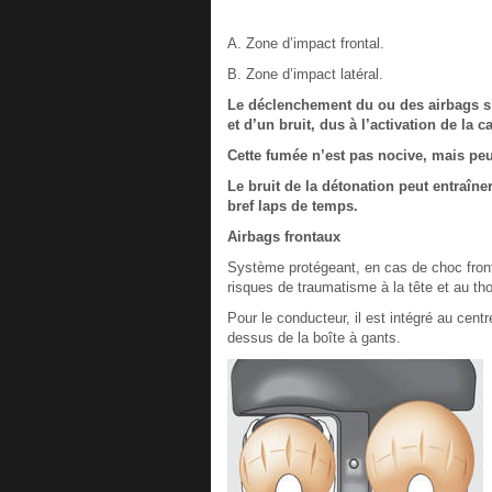
A. Zone d’impact frontal.
B. Zone d’impact latéral.
Le déclenchement du ou des airbags 
et d’un bruit, dus à l’activation de la
Cette fumée n’est pas nocive, mais peu
Le bruit de la détonation peut entraîne
bref laps de temps.
Airbags frontaux
Système protégeant, en cas de choc frontal
risques de traumatisme à la tête et au th
Pour le conducteur, il est intégré au cent
dessus de la boîte à gants.