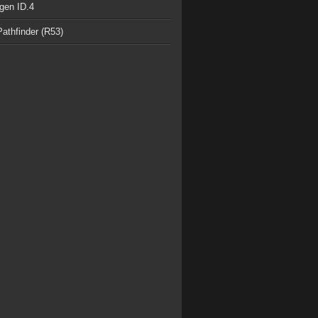
gen ID.4
athfinder (R53)