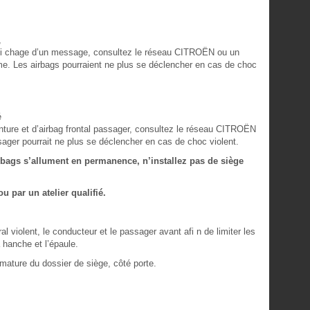
,
ffi chage d’un message, consultez le réseau CITROËN ou un
tème. Les airbags pourraient ne plus se déclencher en cas de choc
é
inture et d’airbag frontal passager, consultez le réseau CITROËN
assager pourrait ne plus se déclencher en cas de choc violent.
bags s’allument en permanence, n’installez pas de siège
u par un atelier qualifié.
 violent, le conducteur et le passager avant afi n de limiter les
 hanche et l’épaule.
rmature du dossier de siège, côté porte.