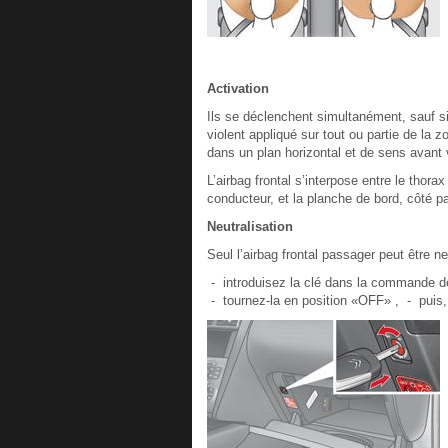
Activation
Ils se déclenchent simultanément, sauf si 
violent appliqué sur tout ou partie de la z
dans un plan horizontal et de sens avant v
L’airbag frontal s’interpose entre le thora
conducteur, et la planche de bord, côté p
Neutralisation
Seul l’airbag frontal passager peut être ne
- introduisez la clé dans la commande de 
- tournez-la en position «OFF» , - puis, 