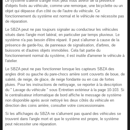
Le système d'alerte d'angle mort peut vous avertir de la présence
d'objets fixés au véhicule, comme une remorque, une bicyclette ou un
objet qui dépasse d'un côté ou de l'autre du véhicule. Ce
fonctionnement du système est normal et le véhicule ne nécessite pas
de réparation.
Le SBZA peut ne pas toujours signaler au conducteur les véhicules
situés dans l'angle mort latéral, en particulier par temps pluvieux. Le
système n'a pas besoin d'être réparé. Il peut s'allumer à cause de la
présence de garde-fou, de panneaux de signalisation, d'arbres, de
buissons et d'autres objets immobiles. Cela fait partie du
fonctionnement normal du système, il est inutile d'amener le véhicule à
l'atelier.
Le SBZA peut ne pas fonctionner lorsque les capteurs SBZA des
angles droit ou gauche du pare-chocs arrière sont couverts de boue, de
saleté, de neige, de glace, de neige fondante ou en cas de fortes
pluies. Pour les instructions de nettoyage, se reporter à la description
du " Lavage du véhicule " sous Entretien extérieur à la page 10-103. Si
le centralisateur informatique de bord affiche le message de système
non disponible après avoir nettoyé les deux côtés du véhicule en
direction des coins arrière, consulter votre concessionnaire.
Si les affichages du SBZA ne s'allument pas quand des véhicules se
trouvent dans l'angle mort et que le système est propre, le système
peut nécessiter une réparation.