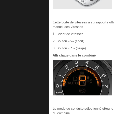
Cette boîte de vitesses à six rapports off
manuel des vitesses.
1. Levier de vitesses.
2. Bouton «S» (sport) .
3. Bouton « * » (neige) .
Affi chage dans le combiné
Le mode de conduite sélectionné et/ou le
du combiné.