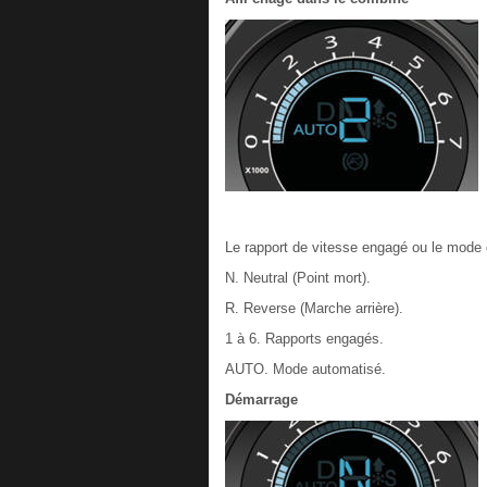
Le rapport de vitesse engagé ou le mode d
N. Neutral (Point mort).
R. Reverse (Marche arrière).
1 à 6. Rapports engagés.
AUTO. Mode automatisé.
Démarrage