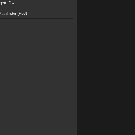
gen ID.4
athfinder (R53)