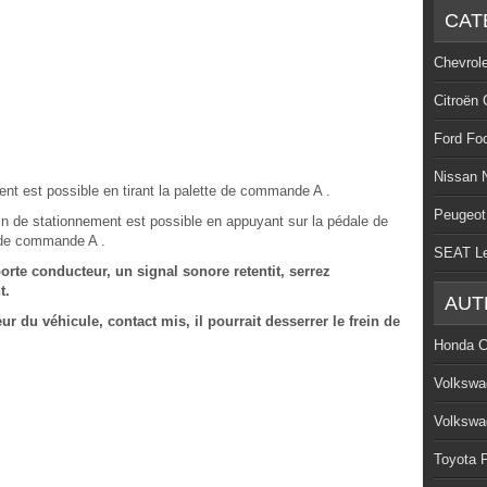
CAT
Chevrol
Citroën 
Ford Fo
Nissan 
nt est possible en tirant la palette de commande A .
Peugeot
in de stationnement est possible en appuyant sur la pédale de
te de commande A .
SEAT L
porte conducteur, un signal sonore retentit, serrez
t.
AUT
eur du véhicule, contact mis, il pourrait desserrer le frein de
Honda C
Volkswa
Volkswa
Toyota P