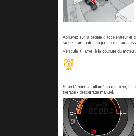
Appuyez sur la pédale d’accélérateur et d
se desserre automatiquement et progressi
Véhicule à l’arrêt, à la coupure du moteu
Si ce témoin est allumé au combiné, le ser
serrage / desserrage manuel.