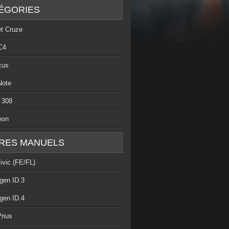
ÉGORIES
et Cruze
C4
cus
Note
 308
eon
RES MANUELS
ivic (FE/FL)
gen ID.3
gen ID.4
rius