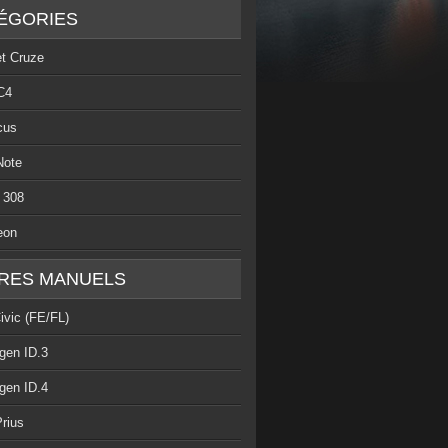
ÉGORIES
et Cruze
C4
cus
Note
 308
eon
RES MANUELS
ivic (FE/FL)
gen ID.3
gen ID.4
rius