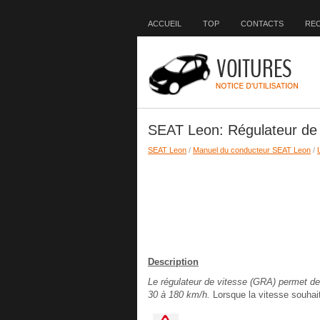
ACCUEIL
TOP
CONTACTS
RE
SEAT Leon: Régulateur de
SEAT Leon
/
Manuel du conducteur SEAT Leon
/
Description
Le régulateur de vitesse (GRA) permet de
30 à 180 km/h.
Lorsque la vitesse souhait