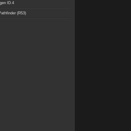
gen ID.4
athfinder (R53)