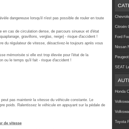
CAT
Chevrol
révèle dangereuse lorsqu'il n'est pas possible de rouler en toute
Citroën 
se en cas de circulation dense, de parcours sinueux et d'état
quaplanage, gravillons, verglas, neige) - risque d'accident !
Ford Fo
ire du régulateur de vitesse, désactivez-le toujours après vous
Nissan 
sse mémorisée si elle est trop élevée pour l'état de la
Peugeot
n ou le temps qu'il fait - risque d'accident !
SEAT L
AUT
Honda C
 peut pas maintenir la vitesse du véhicule constante. Le
Volkswa
opre poids. Ralentissez le véhicule en appuyant sur la pédale de
Volkswa
Toyota P
ur de vitesse