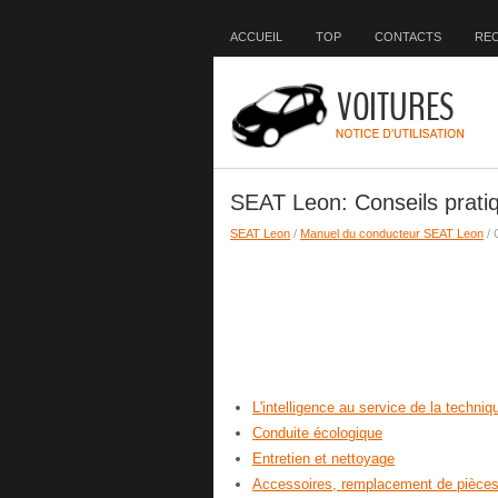
ACCUEIL
TOP
CONTACTS
RE
SEAT Leon: Conseils prati
SEAT Leon
/
Manuel du conducteur SEAT Leon
/ 
L'intelligence au service de la techniq
Conduite écologique
Entretien et nettoyage
Accessoires, remplacement de pièces 