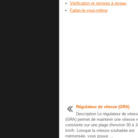
Vérification et remises à niveau
Faites-le vous-même
Régulateur de vitesse (GRA)
Description Le régulateur de vites
(GRA) permet de maintenir une vitesse r
constante sur une plage d'environ 30 à 
km/h. Lorsque la vitesse souhaitée est
mémorisée, vous pouve ...