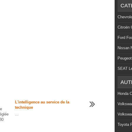
CAT
Chevrol
Citroën 
Ford Fo
Nissan 
Peugeot
SEAT L
AUT
Honda C
L'intelligence au service de la
Volkswa
technique
se
églée
...
Volkswa
180
Toyota P