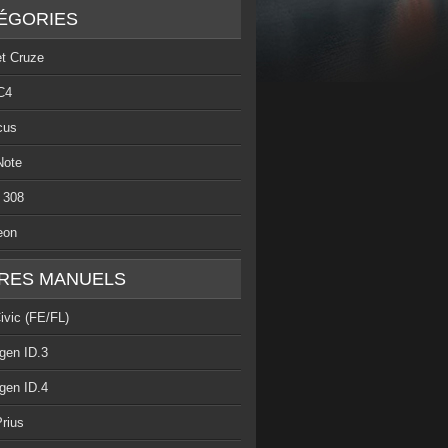
ÉGORIES
et Cruze
C4
cus
Note
 308
eon
RES MANUELS
ivic (FE/FL)
gen ID.3
gen ID.4
rius