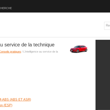
CHERCHE
u service de la technique
Conseils pratiques
/ L'intelligence au service de la
e M-ABS (ABS ET ASR)
ion (ESP)