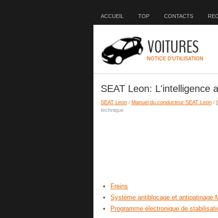
ACCUEIL
TOP
CONTACTS
RE
SEAT Leon: L'intelligence a
SEAT Leon
/
Manuel du conducteur SEAT Leon
/
technique
Freins
Système antiblocage et antipatinag
Programme électronique de stabilisat