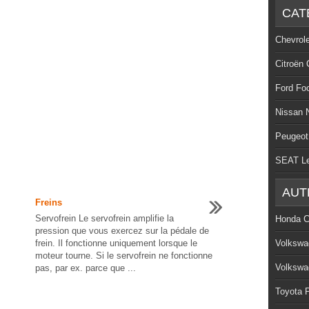
CAT
Chevrol
Citroën 
Ford Fo
Nissan 
Peugeot
SEAT L
AUT
Freins
Servofrein Le servofrein amplifie la
Honda C
pression que vous exercez sur la pédale de
frein. Il fonctionne uniquement lorsque le
Volkswa
moteur tourne. Si le servofrein ne fonctionne
Volkswa
pas, par ex. parce que ...
Toyota P