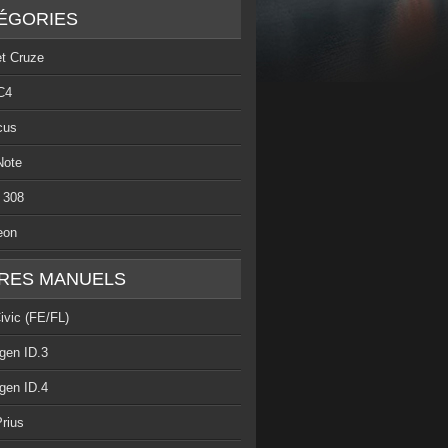
ÉGORIES
et Cruze
C4
cus
Note
 308
eon
RES MANUELS
ivic (FE/FL)
gen ID.3
gen ID.4
rius