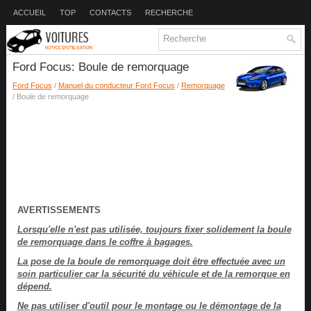
ACCUEIL
TOP
CONTACTS
RECHERCHE
Ford Focus: Boule de remorquage
Ford Focus
/
Manuel du conducteur Ford Focus
/
Remorquage
/ Boule de remorquage
AVERTISSEMENTS
Lorsqu'elle n'est pas utilisée, toujours fixer solidement la boule
de remorquage dans le coffre à bagages.
La pose de la boule de remorquage doit être effectuée avec un
soin particulier car la sécurité du véhicule et de la remorque en
dépend.
Ne pas utiliser d'outil pour le montage ou le démontage de la