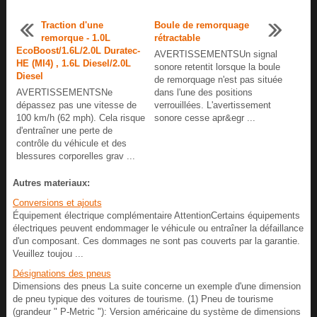
Traction d'une
Boule de remorquage
remorque - 1.0L
rétractable
EcoBoost/1.6L/2.0L Duratec-
AVERTISSEMENTSUn signal
HE (MI4) , 1.6L Diesel/2.0L
sonore retentit lorsque la boule
Diesel
de remorquage n'est pas située
AVERTISSEMENTSNe
dans l'une des positions
dépassez pas une vitesse de
verrouillées. L'avertissement
100 km/h (62 mph). Cela risque
sonore cesse apr&egr ...
d'entraîner une perte de
contrôle du véhicule et des
blessures corporelles grav ...
Autres materiaux:
Conversions et ajouts
Équipement électrique complémentaire AttentionCertains équipements
électriques peuvent endommager le véhicule ou entraîner la défaillance
d'un composant. Ces dommages ne sont pas couverts par la garantie.
Veuillez toujou ...
Désignations des pneus
Dimensions des pneus La suite concerne un exemple d'une dimension
de pneu typique des voitures de tourisme. (1) Pneu de tourisme
(grandeur " P-Metric "): Version américaine du système de dimensions