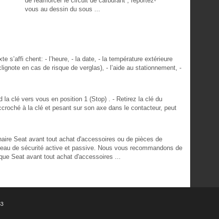
de réamorcer le circuit de carburant ; reportez-
vous au dessin du sous ...
e s’affi chent: - l’heure, - la date, - la température extérieure
 clignote en cas de risque de verglas), - l’aide au stationnement, -
 la clé vers vous en position 1 (Stop) . - Retirez la clé du
 accroché à la clé et pesant sur son axe dans le contacteur, peut
naire Seat avant tout achat d'accessoires ou de pièces de
iveau de sécurité active et passive. Nous vous recommandons de
que Seat avant tout achat d'accessoires ...
53