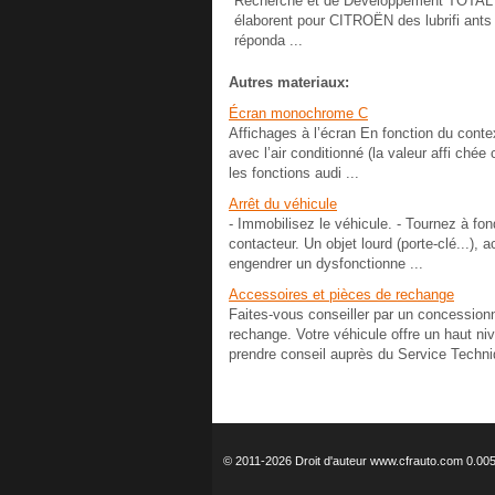
Recherche et de Développement TOTAL
élaborent pour CITROËN des lubrifi ants
réponda ...
Autres materiaux:
Écran monochrome C
Affichages à l’écran En fonction du context
avec l’air conditionné (la valeur affi chée
les fonctions audi ...
Arrêt du véhicule
- Immobilisez le véhicule. - Tournez à fond
contacteur. Un objet lourd (porte-clé...),
engendrer un dysfonctionne ...
Accessoires et pièces de rechange
Faites-vous conseiller par un concession
rechange. Votre véhicule offre un haut n
prendre conseil auprès du Service Techni
© 2011-2026 Droit d'auteur www.cfrauto.com 0.00