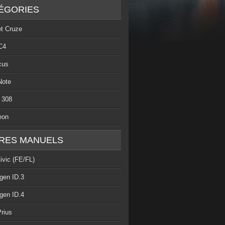
ÉGORIES
et Cruze
C4
cus
Note
 308
eon
RES MANUELS
ivic (FE/FL)
gen ID.3
gen ID.4
rius