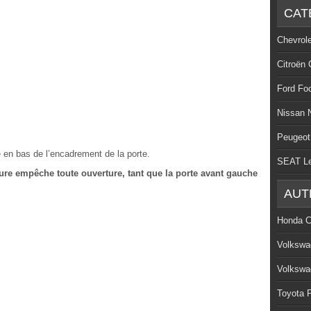
CAT
Chevrol
Citroën 
Ford Fo
Nissan 
Peugeot
 en bas de l’encadrement de la porte.
SEAT L
ure empêche toute ouverture, tant que la porte avant gauche
AUT
Honda C
Volkswa
Volkswa
Toyota P