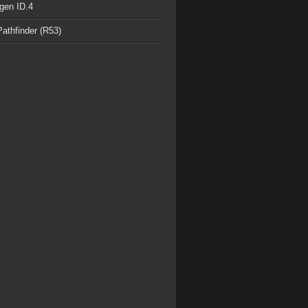
gen ID.4
athfinder (R53)