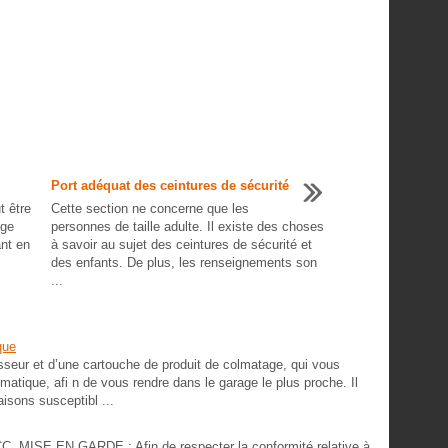
Port adéquat des ceintures de sécurité
t être
Cette section ne concerne que les
ège
personnes de taille adulte. Il existe des choses
ant en
à savoir au sujet des ceintures de sécurité et
des enfants. De plus, les renseignements son
...
que
eur et d’une cartouche de produit de colmatage, qui vous
atique, afi n de vous rendre dans le garage le plus proche. Il
aisons susceptibl ...
FCC MISE EN GARDE : Afin de respecter la conformité relative à