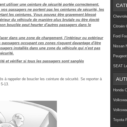
nt utiliser une ceinture de sécurité portée correctement.
CAT
vos passagers ne portent pas les ceintures de sécurité, les
rtant les ceintures. Vous pouvez être gravement blessé
Chevrol
ntérieur du véhicule de manière plus brutale ou être éjecté
non bouclée peut heurter d'autres passagers dans le
Citroën 
Ford Fo
acer dans une zone de chargement, l'intérieur ou extérieur
es passagers occupant ces zones risquent davantage d'être
Nissan 
ssagers installés dans une zone du véhicule qui n'est pas
écurité.
Peugeot
té et vérifier si tous les passagers sont sanglés
SEAT L
AUT
s à rappeler de boucler les ceinture de sécurité. Se reporter à
 5-13.
Honda C
Volkswa
Volkswa
Toyota P