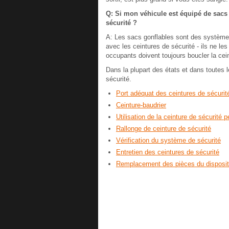
Q: Si mon véhicule est équipé de sacs 
sécurité ?
A: Les sacs gonflables sont des système
avec les ceintures de sécurité - ils ne l
occupants doivent toujours boucler la cei
Dans la plupart des états et dans toutes l
sécurité.
Port adéquat des ceintures de sécurit
Ceinture-baudrier
Utilisation de la ceinture de sécurité
Rallonge de ceinture de sécurité
Vérification du système de sécurité
Entretien des ceintures de sécurité
Remplacement des pièces du dispositif