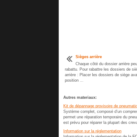
Sièges arrière
Chaque côté du dossier arrière peu
rabattu. Pour rabattre les dossiers de si
arrière : Placer les dossiers de siège av
position ...
Autres materiaux:
Kit de dépannage provisoire de pneumati
Système complet, composé d’un compress
permet une réparation temporaire du pneum
est prévu pour réparer la plupart des crev
Information sur la réglementation
Information sur la réglementation de la 