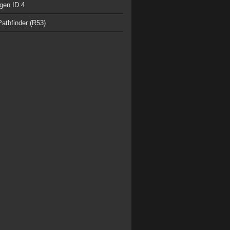
gen ID.4
athfinder (R53)