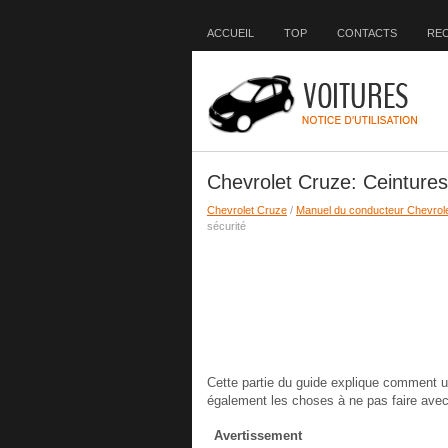
ACCUEIL
TOP
CONTACTS
RE
Chevrolet Cruze: Ceintures
Chevrolet Cruze
/
Manuel du conducteur Chevrol
sécurité
Cette partie du guide explique comment uti
également les choses à ne pas faire avec 
Avertissement