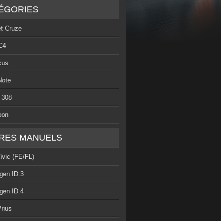
ÉGORIES
et Cruze
C4
cus
Note
 308
eon
RES MANUELS
ivic (FE/FL)
gen ID.3
gen ID.4
rius