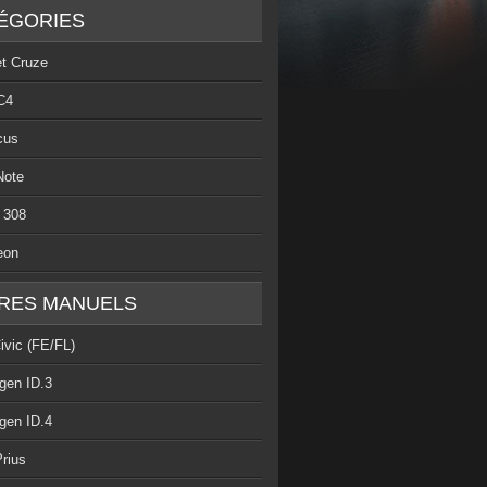
ÉGORIES
et Cruze
C4
cus
Note
 308
eon
RES MANUELS
ivic (FE/FL)
gen ID.3
gen ID.4
rius