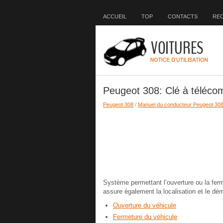
ACCUEIL
TOP
CONTACTS
RE
Peugeot 308: Clé à téléc
Peugeot 308
/
Manuel du conducteur Peugeot 30
Système permettant l’ouverture ou la ferm
assure également la localisation et le dém
Ouverture du véhicule
Fermeture du véhicule