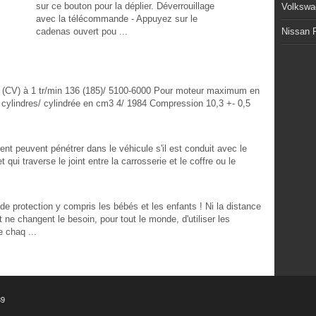
sur ce bouton pour la déplier. Déverrouillage
Volkswa
avec la télécommande - Appuyez sur le
cadenas ouvert pou ...
Nissan P
 (CV) à 1 tr/min 136 (185)/ 5100-6000 Pour moteur maximum en
cylindres/ cylindrée en cm3 4/ 1984 Compression 10,3 +- 0,5
t peuvent pénétrer dans le véhicule s'il est conduit avec le
qui traverse le joint entre la carrosserie et le coffre ou le
e protection y compris les bébés et les enfants ! Ni la distance
nt ne changent le besoin, pour tout le monde, d'utiliser les
e chaq ...
39