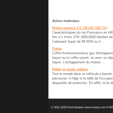
Autres materiaux:
Moteur essence 2,0 136 kW (185 CV)
Caractéristiques du mo Puissance en kW
Nm à 1 tr/min 270/ 1800-5000 Nombre de 
Carburant Super de 98 RON ou S ...
Portes
Coffre AvertissementLes gaz d'échappemen
hayon ou le coffre ouvert, ou avec un objet 
hayon. L'échappement du moteur ...
Bébés et jeunes enfants
Tout le monde dans un véhicule a besoin d
parcourue, ni l'âge ni la taille de l'occupa
dispositifs de protection. En effet, la loi d
© 2011-2026 Droit d'auteur www.cfrauto.com 0.00