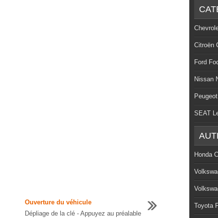
CAT
Chevrol
Citroën 
Ford Fo
Nissan 
Peugeot
SEAT L
AUT
Honda C
Volkswa
Volkswa
Ouverture du véhicule
Toyota P
Dépliage de la clé - Appuyez au préalable