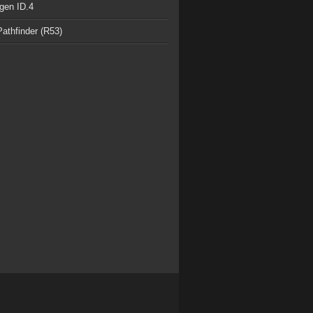
gen ID.4
athfinder (R53)