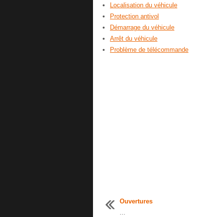
Localisation du véhicule
Protection antivol
Démarrage du véhicule
Arrêt du véhicule
Problème de télécommande
Ouvertures
...