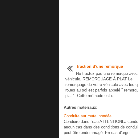
Traction d'une remorque
Ne tractez pas une remorque avec
véhicule. REMORQUAGE À PLAT Le
remorquage de votre véhicule avec les q
roues au sol est parfois appelé " remorq
plat ". Cette méthode est q ...
Autres materiaux:
Conduite sur route inondée
Conduire dans l'eau ATTENTIONLa conduit
aucun cas dans des conditions de conduite 
peut être endommagé. En cas d'urge ...