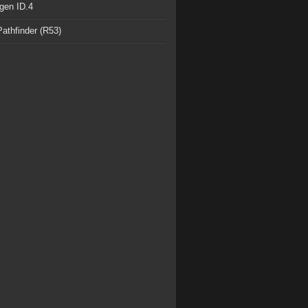
gen ID.4
athfinder (R53)