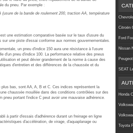
ale du pneu. Par exemple :
CAT
 (usure de la bande de roulement 200, traction AA, température
Chevrol
Citroën 
 est une estimation comparative basée sur le taux d'usure du
Ford Fo
es sur une piste d'essai conforme aux normes gouvernementales.
Nissan 
ementale, un pneu d'indice 150 aura une résistance à l'usure
elle d'un pneu d'indice 100. La performance relative des pneus
Peugeot
'utilisation et peut dévier grandement de la norme à cause des
atiques d'entretien et des différences de la chaussée et du
SEAT L
AUT
 plus bas, sont AA, A, B et C. Ces indices représentent la
ur une chaussée mouillée dans des conditions contrôlées sur des
Honda C
Un pneu portant l'indice C peut avoir une mauvaise adhérence.
Volkswa
Volkswa
bli à partir d'essais d'adhérence durant un freinage en ligne
actéristiques d'accélération, de virage, d'aquaplanage ou
Toyota P