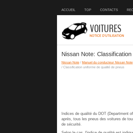
ACCUEIL
TOP
CONTACTS
RE
Nissan Note: Classificatio
Nissan Note
/
Manuel du conducteur Nissan Note
/ Classification uniforme de qualité de pneus
Indices de qualité du DOT (Department of 
après, tous les pneus des voitures de to
de sécurité.
Selon le cas, l'indice de qualité est indiq