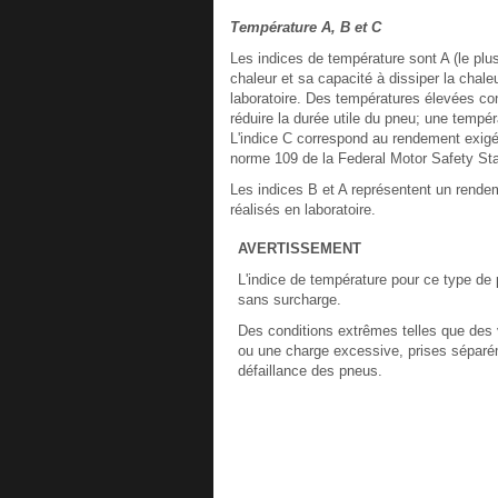
Température A, B et C
Les indices de température sont A (le plus
chaleur et sa capacité à dissiper la chale
laboratoire. Des températures élevées co
réduire la durée utile du pneu; une tempé
L'indice C correspond au rendement exigé
norme 109 de la Federal Motor Safety St
Les indices B et A représentent un rendem
réalisés en laboratoire.
AVERTISSEMENT
L'indice de température pour ce type de 
sans surcharge.
Des conditions extrêmes telles que des
ou une charge excessive, prises séparé
défaillance des pneus.