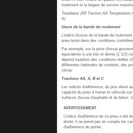
roulement et la largeur de section maxim
Treadwear 200 Traction AA Temperature A
A)
Usure de la bande de roulement
L'indice d'usure de la bande de roulement
pneu testé dans des conditions contrôlé
Par exemple, sur la piste d'essai gouvern
équivalente à une fois et demie (1 1/2) c
dépend toutefois des conditions réelles d
différentes habitudes de conduite, des pr
climat.
Tractions AA, A, B et C
Les indices d'adhérence, du plus élevé au
capacité du pneu à freiner le véhicule s
surfaces d'essai d'asphalte et de béton. 
AVERTISSEMENT
L'indice d'adhérence de ce pneu a été éta
droite; il ne prend pas en compte les car
d'adhérence de pointe.