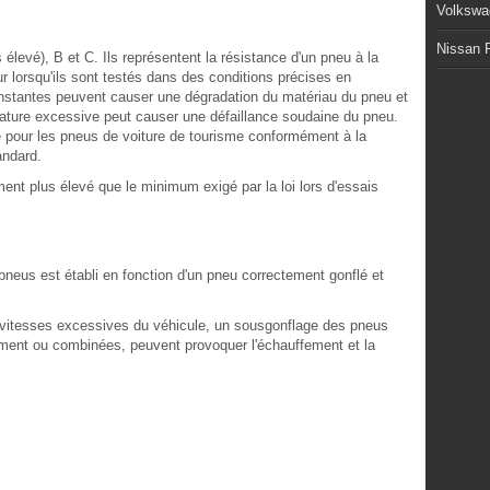
Volkswa
Nissan P
 élevé), B et C. Ils représentent la résistance d'un pneu à la
ur lorsqu'ils sont testés dans des conditions précises en
nstantes peuvent causer une dégradation du matériau du pneu et
rature excessive peut causer une défaillance soudaine du pneu.
 pour les pneus de voiture de tourisme conformément à la
andard.
ent plus élevé que le minimum exigé par la loi lors d'essais
pneus est établi en fonction d'un pneu correctement gonflé et
 vitesses excessives du véhicule, un sousgonflage des pneus
ment ou combinées, peuvent provoquer l'échauffement et la