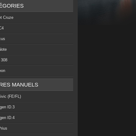
ÉGORIES
et Cruze
C4
cus
Note
 308
eon
RES MANUELS
ivic (FE/FL)
gen ID.3
gen ID.4
rius