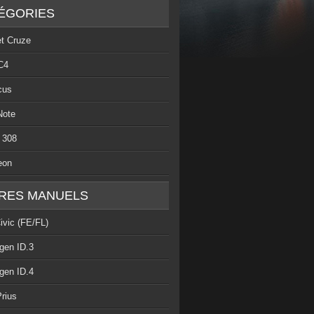
ÉGORIES
et Cruze
C4
cus
Note
 308
eon
RES MANUELS
ivic (FE/FL)
gen ID.3
gen ID.4
rius