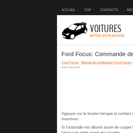
ACCUEIL
TOP
CONTACTS
RE
Ford Focus: Commande de
Ford Focus
/
Manuel du conducteur Ford Focus
marche/arrêt
Appuyer sur le bouton lorsque le contact 
maximum.
Si l'autoradio est allumé avant de couper
lorsqu'une porte avant est ouverte.