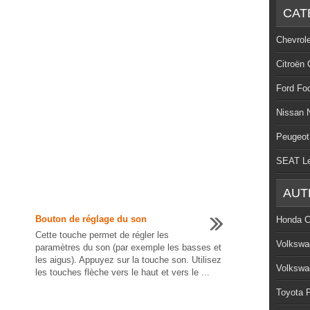
CAT
Chevrol
Citroën 
Ford Fo
Nissan 
Peugeot
SEAT L
AUT
Bouton de réglage du son
Honda C
Cette touche permet de régler les
Volkswa
paramètres du son (par exemple les basses et
les aigus). Appuyez sur la touche son. Utilisez
Volkswa
les touches flèche vers le haut et vers le ...
Toyota P