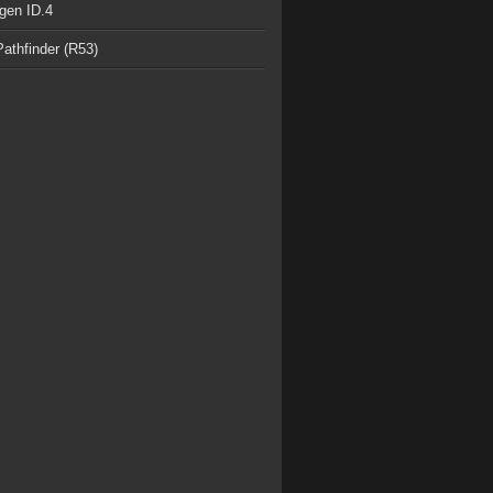
gen ID.4
athfinder (R53)