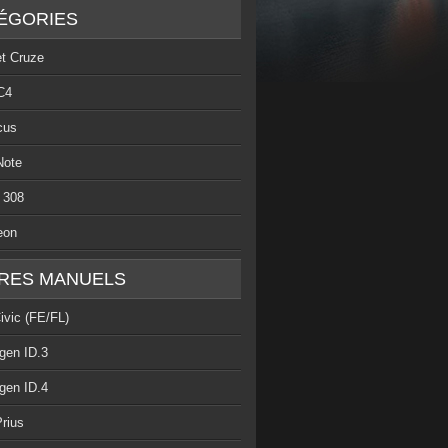
ÉGORIES
et Cruze
C4
cus
Note
 308
eon
RES MANUELS
ivic (FE/FL)
gen ID.3
gen ID.4
rius