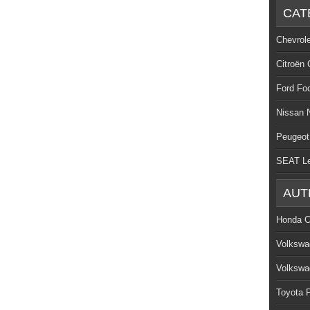
CAT
Chevrol
Citroën 
Ford Fo
Nissan 
Peugeot
SEAT L
AUT
Honda C
Volkswa
Volkswa
Toyota P