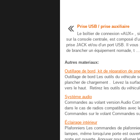
Prise USB / prise auxiliaire
Le boîtier de connexion «AUX» , s
sur la console centrale, est composé d’
prise JACK et/ou d’un port USB. Il vous
de brancher un équipement nomade, t ...
Autres materiaux:
Outillage de bord, kit de réparation de p
Outillage de bord Les outils du véhicule 
plancher de chargement . Levez la surface
vers le haut. Retirez les outils du véhicule
Système audio
Commandes au volant version Audio Com
dans le cas de radios compatibles avec 
Commandes sur le volant Commandes sur l
Éclairage intérieur
Plafonniers Les commandes de plafonnier s
lampes, même lorsqu'une porte est ouver
porte est ouverte. Appuyer pour allumer le