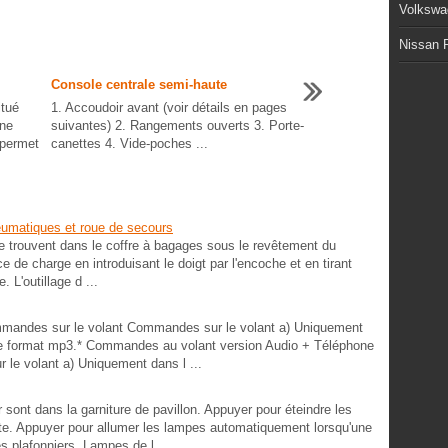
Volkswa
Nissan P
Console centrale semi-haute
itué
1. Accoudoir avant (voir détails en pages
une
suivantes) 2. Rangements ouverts 3. Porte-
 permet
canettes 4. Vide-poches ...
neumatiques et roue de secours
se trouvent dans le coffre à bagages sous le revêtement du
 de charge en introduisant le doigt par l'encoche et en tirant
. L'outillage d ...
mandes sur le volant Commandes sur le volant a) Uniquement
le format mp3.* Commandes au volant version Audio + Téléphone
e volant a) Uniquement dans l ...
ont dans la garniture de pavillon. Appuyer pour éteindre les
te. Appuyer pour allumer les lampes automatiquement lorsqu'une
s plafonniers. Lampes de l ...