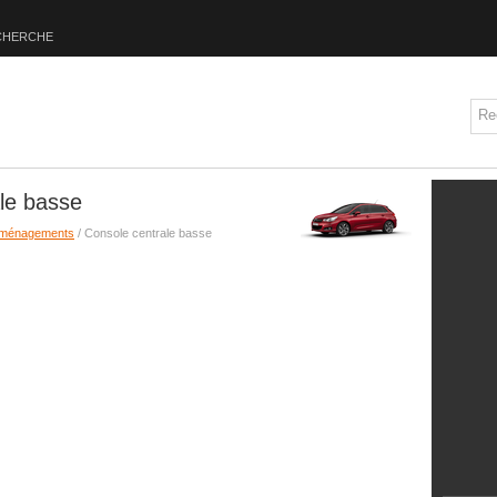
CHERCHE
le basse
ménagements
/ Console centrale basse