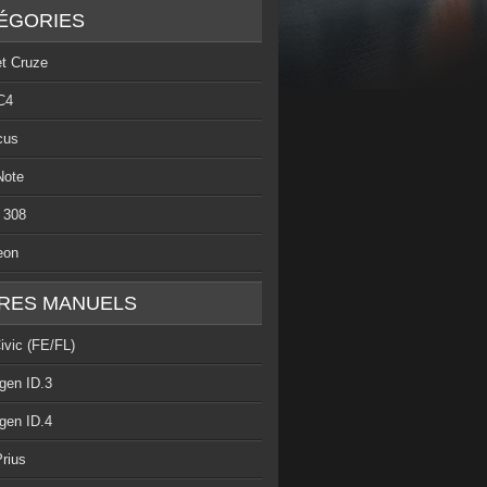
ÉGORIES
et Cruze
C4
cus
Note
 308
eon
RES MANUELS
ivic (FE/FL)
gen ID.3
gen ID.4
rius