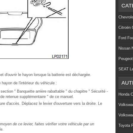
CAT
Chevrol
Citroën 
Ford Fo
Nissan 
Peugeot
SEAT L
 d'ouvrir le hayon lorsque la batterie est déchargée.
AUT
 hayon de l'intérieur du véhicule :
section " Banquette arrière rabattable " du chapitre " Sécurité -
Honda C
 de retenue supplémentaire " de ce manuel.
re d'accès. Déplacez le levier d'ouverture vers la droite. Le
Volkswa
Volkswa
oyen de ce levier, faites vérifier votre véhicule par un
Toyota P
e.