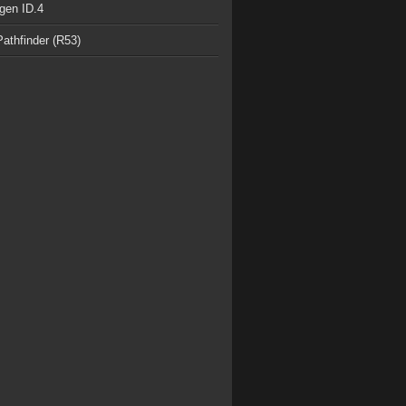
gen ID.4
athfinder (R53)