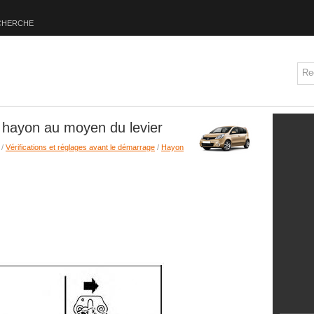
CHERCHE
 hayon au moyen du levier
/
Vérifications et réglages avant le démarrage
/
Hayon