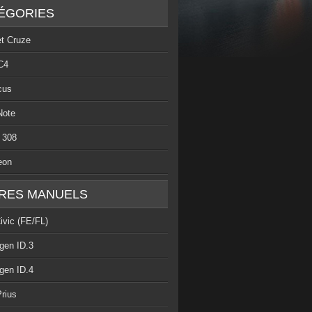
ÉGORIES
et Cruze
C4
cus
Note
 308
eon
RES MANUELS
ivic (FE/FL)
gen ID.3
gen ID.4
rius