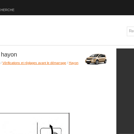
CHERCHE
 hayon
/
Vérifications et réglages avant le démarrage
/
Hayon