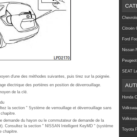
CAT
Chevrol
Citroën 
Ford Fo
Nissan 
Peugeot
SEAT L
 moyen d'une des méthodes suivantes, puis tirez sur la poignée.
AUT
e électrique des portières en position de déverrouillage.
moyen de la clé.
Honda C
du
ltez la section " Système de verrouillage et déverrouillage sans
Volkswa
chapitre.
Volkswa
de demande du hayon ou le commutateur de demande de la
nt). Consultez la section " NISSAN Intelligent KeyMD " (système
Toyota P
e chapitre.