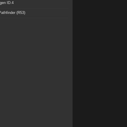
gen ID.4
athfinder (R53)