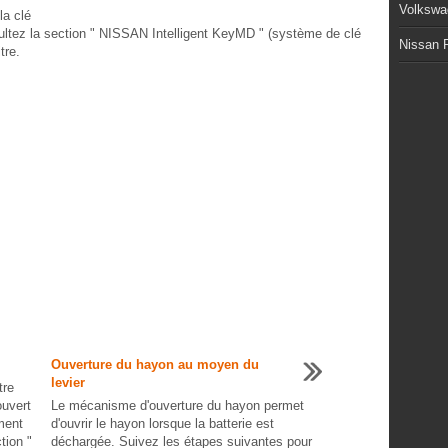
Volkswa
la clé
nsultez la section " NISSAN Intelligent KeyMD " (système de clé
Nissan P
tre.
Ouverture du hayon au moyen du
levier
tre
ouvert
Le mécanisme d'ouverture du hayon permet
ment
d'ouvrir le hayon lorsque la batterie est
tion "
déchargée. Suivez les étapes suivantes pour