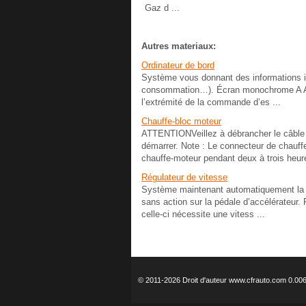
Gaz d ...
Autres materiaux:
Ordinateur de bord
Système vous donnant des informations i
consommation…). Écran monochrome A Aff
l’extrémité de la commande d’es ...
Chauffe-bloc moteur
ATTENTIONVeillez à débrancher le câble 
démarrer. Note : Le connecteur de chauff
chauffe-moteur pendant deux à trois heure
Régulateur de vitesse
Système maintenant automatiquement la v
sans action sur la pédale d’accélérateur
celle-ci nécessite une vitess ...
© 2011-2026 Droit d'auteur www.cfrauto.com 0.00