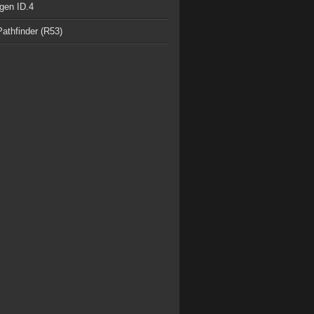
gen ID.4
athfinder (R53)