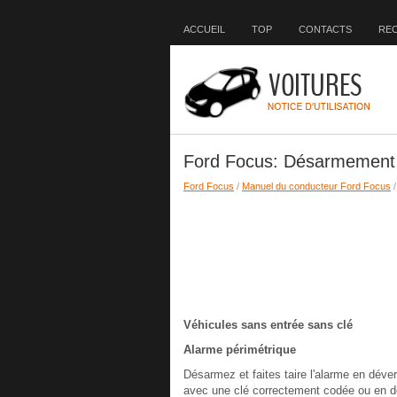
ACCUEIL
TOP
CONTACTS
RE
Ford Focus: Désarmement 
Ford Focus
/
Manuel du conducteur Ford Focus
Véhicules sans entrée sans clé
Alarme périmétrique
Désarmez et faites taire l'alarme en déverr
avec une clé correctement codée ou en dév