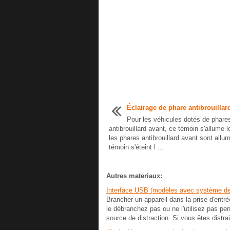
Éclairage de phare antibrouillar
Pour les véhicules dotés de phare
antibrouillard avant, ce témoin s'allume 
les phares antibrouillard avant sont allu
témoin s'éteint l ...
Autres materiaux:
Interface USB (modèles avec système de 
Brancher un appareil dans la prise d'e
le débranchez pas ou ne l'utilisez pas p
source de distraction. Si vous êtes distrai