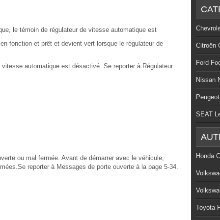
CAT
Chevrol
que, le témoin de régulateur de vitesse automatique est
en fonction et prêt et devient vert lorsque le régulateur de
Citroën 
Ford Fo
de vitesse automatique est désactivé. Se reporter à Régulateur
Nissan 
Peugeot
SEAT L
AUT
Honda C
uverte ou mal fermée. Avant de démarrer avec le véhicule,
fermées.Se reporter à Messages de porte ouverte à la page 5-34.
Volkswa
Volkswa
Toyota P