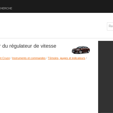
CHERCHE
 du régulateur de vitesse
et Cruze
/
Instruments et commandes
/
Témoins, jauges et indicateurs
/