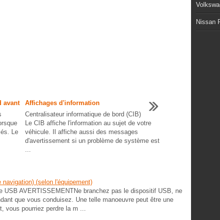
Volkswa
Nissan P
d avant
Affichages d'information
s
Centralisateur informatique de bord (CIB)
lorsque
Le CIB affiche l'information au sujet de votre
més. Le
véhicule. Il affiche aussi des messages
d'avertissement si un problème de système est
...
navigation) (selon l'équipement)
ntrée USB AVERTISSEMENTNe branchez pas le dispositif USB, ne
endant que vous conduisez. Une telle manoeuvre peut être une
t, vous pourriez perdre la m ...