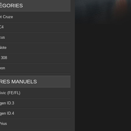
ÉGORIES
et Cruze
C4
cus
Note
 308
eon
RES MANUELS
ivic (FE/FL)
gen ID.3
gen ID.4
rius