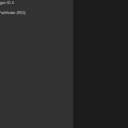
gen ID.4
athfinder (R53)