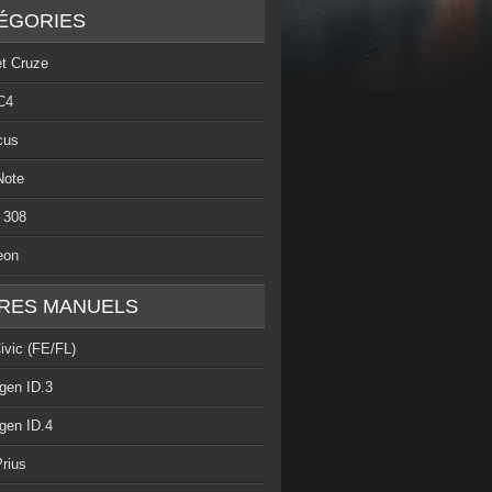
ÉGORIES
et Cruze
C4
cus
Note
 308
eon
RES MANUELS
ivic (FE/FL)
gen ID.3
gen ID.4
rius