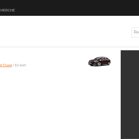
CHERCHE
et Cruze
/ En bref