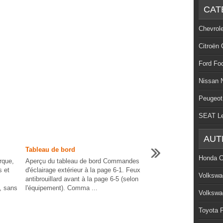
CAT
Chevrol
Citroën 
Ford Fo
Nissan 
Peugeot
SEAT L
AUT
Tableau de bord
Honda C
rque,
Aperçu du tableau de bord Commandes
s et
d'éclairage extérieur à la page 6-1. Feux
Volkswa
antibrouillard avant à la page 6-5 (selon
, sans
l'équipement). Comma ...
Volkswa
Toyota P