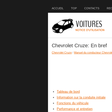
ACCUEIL
TOP
CONTACTS
RE
Chevrolet Cruze: En bref
Chevrolet Cruze
/
Manuel du conducteur Chevrol
Tableau de bord
Information sur la conduite initiale
Fonctions du véhicule
Performance et entretien