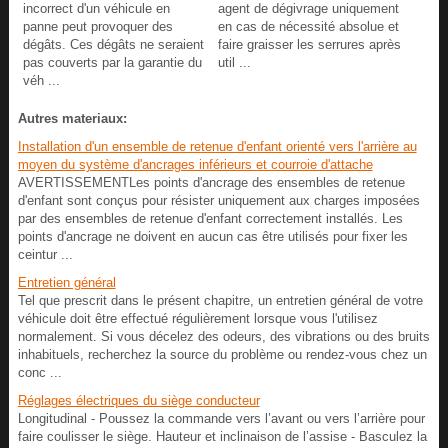
incorrect d'un véhicule en
agent de dégivrage uniquement
panne peut provoquer des
en cas de nécessité absolue et
dégâts. Ces dégâts ne seraient
faire graisser les serrures après
pas couverts par la garantie du
util ...
véh ...
Autres materiaux:
Installation d'un ensemble de retenue d'enfant orienté vers l'arrière au
moyen du système d'ancrages inférieurs et courroie d'attache
AVERTISSEMENTLes points d'ancrage des ensembles de retenue
d'enfant sont conçus pour résister uniquement aux charges imposées
par des ensembles de retenue d'enfant correctement installés. Les
points d'ancrage ne doivent en aucun cas être utilisés pour fixer les
ceintur ...
Entretien général
Tel que prescrit dans le présent chapitre, un entretien général de votre
véhicule doit être effectué régulièrement lorsque vous l'utilisez
normalement. Si vous décelez des odeurs, des vibrations ou des bruits
inhabituels, recherchez la source du problème ou rendez-vous chez un
conc ...
Réglages électriques du siège conducteur
Longitudinal - Poussez la commande vers l’avant ou vers l’arrière pour
faire coulisser le siège. Hauteur et inclinaison de l’assise - Basculez la