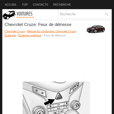
ACCUEIL
TOP
CONTACTS
RECHERCHE
Chevrolet Cruze: Feux de détresse
Chevrolet Cruze
/
Manuel du conducteur Chevrolet Cruze
/
Éclairage
/
Éclairage extérieur
/ Feux de détresse