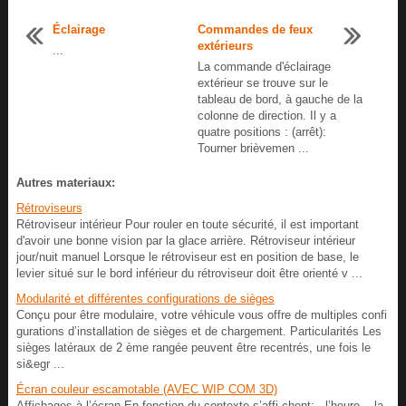
Éclairage
Commandes de feux
extérieurs
...
La commande d'éclairage
extérieur se trouve sur le
tableau de bord, à gauche de la
colonne de direction. Il y a
quatre positions : (arrêt):
Tourner brièvemen ...
Autres materiaux:
Rétroviseurs
Rétroviseur intérieur Pour rouler en toute sécurité, il est important
d'avoir une bonne vision par la glace arrière. Rétroviseur intérieur
jour/nuit manuel Lorsque le rétroviseur est en position de base, le
levier situé sur le bord inférieur du rétroviseur doit être orienté v ...
Modularité et différentes configurations de sièges
Conçu pour être modulaire, votre véhicule vous offre de multiples confi
gurations d’installation de sièges et de chargement. Particularités Les
sièges latéraux de 2 ème rangée peuvent être recentrés, une fois le
si&egr ...
Écran couleur escamotable (AVEC WIP COM 3D)
Affichages à l’écran En fonction du contexte s’affi chent: - l’heure, - la