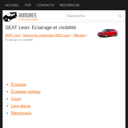
ACCUEIL
TOP
CONTACTS
RECHERCHE
SEAT Leon: Éclairage et visibilité
SEAT Leon
/
Manuel du conducteur SEAT Leon
/
Utilisation
/
Éclairage et visibilité
Éclairage
Éclairage intérieur
Vision
Lave-glaces
Rétroviseurs