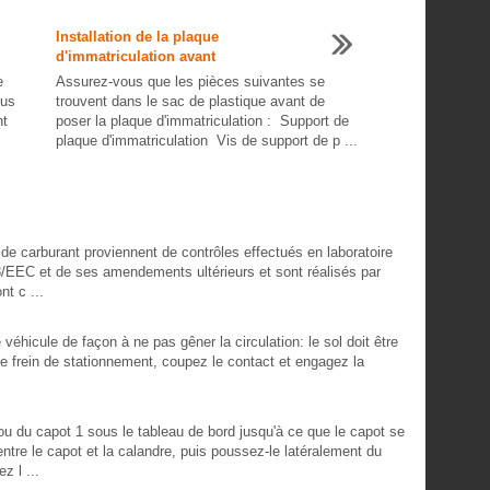
Installation de la plaque
d'immatriculation avant
e
Assurez-vous que les pièces suivantes se
ous
trouvent dans le sac de plastique avant de
nt
poser la plaque d'immatriculation : Support de
plaque d'immatriculation Vis de support de p ...
e carburant proviennent de contrôles effectués en laboratoire
/EEC et de ses amendements ultérieurs et sont réalisés par
nt c ...
éhicule de façon à ne pas gêner la circulation: le sol doit être
 le frein de stationnement, coupez le contact et engagez la
rou du capot 1 sous le tableau de bord jusqu'à ce que le capot se
ntre le capot et la calandre, puis poussez-le latéralement du
z l ...