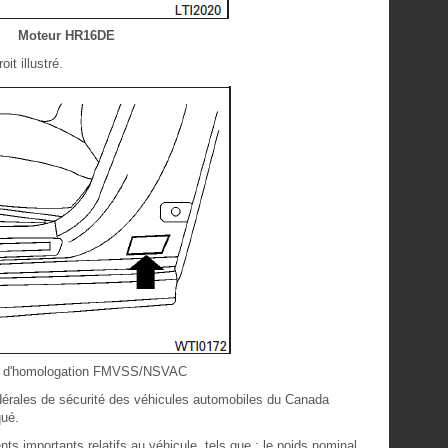
Moteur HR16DE
it illustré.
e d'homologation FMVSS/NSVAC
dérales de sécurité des véhicules automobiles du Canada
ué.
ts importants relatifs au véhicule, tels que : le poids nominal