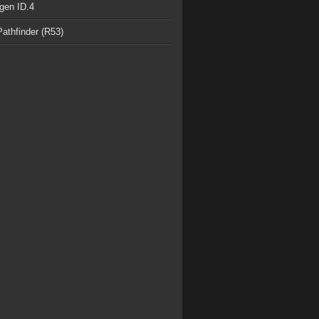
gen ID.4
athfinder (R53)