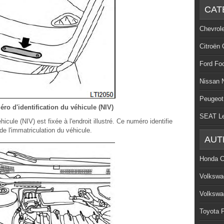
CAT
Chevrol
Citroën 
Ford Fo
Nissan 
Peugeot
ro d'identification du véhicule (NIV)
SEAT L
icule (NIV) est fixée à l'endroit illustré. Ce numéro identifie
de l'immatriculation du véhicule.
AUT
Honda C
Volkswa
Volkswa
Toyota P