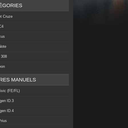
ÉGORIES
et Cruze
C4
cus
Note
 308
eon
RES MANUELS
ivic (FE/FL)
gen ID.3
gen ID.4
rius