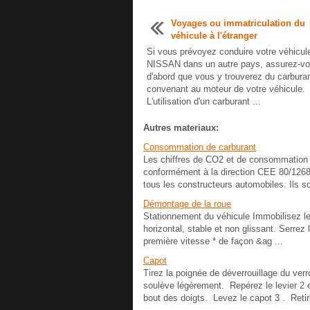
Voyages ou immatriculation du
véhicule à l'étranger
Si vous prévoyez conduire votre véhicul
NISSAN dans un autre pays, assurez-v
d'abord que vous y trouverez du carbura
convenant au moteur de votre véhicule.
L'utilisation d'un carburant ...
Autres materiaux:
Consommation de carburant
Les chiffres de CO2 et de consommation d
conformément à la direction CEE 80/1268
tous les constructeurs automobiles. Ils so
Démontage de la roue
Stationnement du véhicule Immobilisez le v
horizontal, stable et non glissant. Serrez
première vitesse * de façon &ag ...
Capot
Tirez la poignée de déverrouillage du ver
soulève légèrement. Repérez le levier 2 e
bout des doigts. Levez le capot 3 . Retire