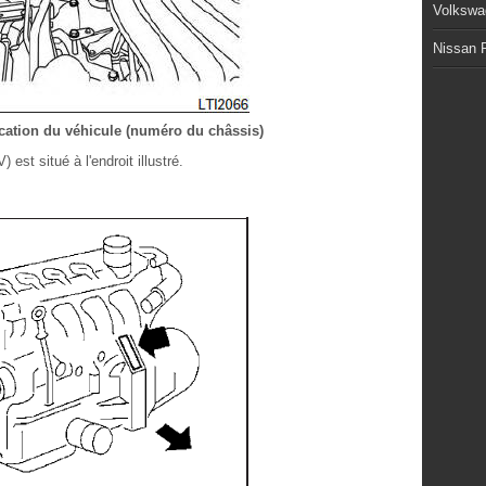
Volkswa
Nissan P
cation du véhicule (numéro du châssis)
 est situé à l'endroit illustré.