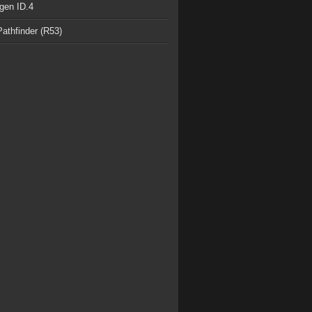
gen ID.4
athfinder (R53)