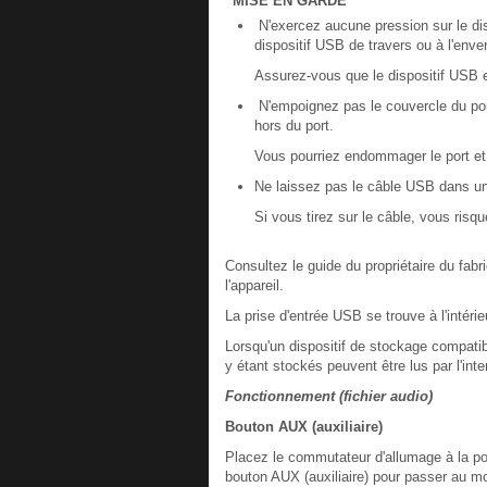
MISE EN GARDE
N'exercez aucune pression sur le dis
dispositif USB de travers ou à l'enve
Assurez-vous que le dispositif USB 
N'empoignez pas le couvercle du port
hors du port.
Vous pourriez endommager le port et 
Ne laissez pas le câble USB dans un e
Si vous tirez sur le câble, vous risq
Consultez le guide du propriétaire du fabri
l'appareil.
La prise d'entrée USB se trouve à l'intéri
Lorsqu'un dispositif de stockage compatib
y étant stockés peuvent être lus par l'in
Fonctionnement (fichier audio)
Bouton AUX (auxiliaire)
Placez le commutateur d'allumage à la p
bouton AUX (auxiliaire) pour passer au m