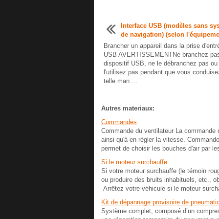
Interface USB (modèles sans sy
de navigation) (selon l'équipeme
Brancher un appareil dans la prise d'entr
USB AVERTISSEMENTNe branchez pas
dispositif USB, ne le débranchez pas ou
l'utilisez pas pendant que vous conduis
telle man ...
Autres materiaux:
Commandes
Commande du ventilateur La commande du ve
ainsi qu'à en régler la vitesse. Commande 
permet de choisir les bouches d'air par lesq
Si le moteur surchauffe
Si votre moteur surchauffe (le témoin ro
ou produire des bruits inhabituels, et
Arrêtez votre véhicule si le moteur surcha
Kit de dépannage provisoire de pneumati
Système complet, composé d’un compresse