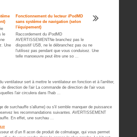
stème
Fonctionnement du lecteur iPodMD
nt)
sans système de navigation (selon
l'équipement)
ée
 le
Raccordement du iPodMD
 ne
AVERTISSEMENTNe branchez pas le
ez. Une
dispositif USB, ne le débranchez pas ou ne
l'utilisez pas pendant que vous conduisez. Une
telle manoeuvre peut être une so ...
ntilateur sert à mettre le ventilateur en fonction et à l'arrêter,
de direction de l'air La commande de direction de l'air vous
uelles l'air circulera dans l'hab ...
uge de surchauffe s'allume) ou s'il semble manquer de puissance
c., observez les recommandations suivantes. AVERTISSEMENT
uffe. En effet, une surchau ...
que
ur et d’un fl acon de produit de colmatage, qui vous permet