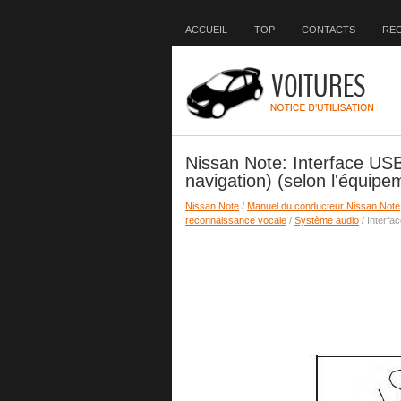
ACCUEIL
TOP
CONTACTS
RE
Nissan Note: Interface US
navigation) (selon l'équipe
Nissan Note
/
Manuel du conducteur Nissan Note
reconnaissance vocale
/
Système audio
/ Interfa