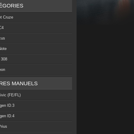
ÉGORIES
et Cruze
C4
cus
Note
 308
eon
RES MANUELS
ivic (FE/FL)
gen ID.3
gen ID.4
rius