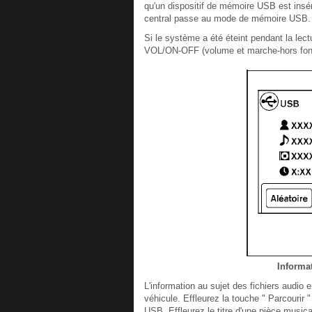
qu'un dispositif de mémoire USB est insér
central passe au mode de mémoire USB.
Si le système a été éteint pendant la l
VOL/ON-OFF (volume et marche-hors fonct
Informat
L'information au sujet des fichiers audio e
véhicule. Effleurez la touche " Parcourir " 
USB. Effleurez le titre d'une pièce music