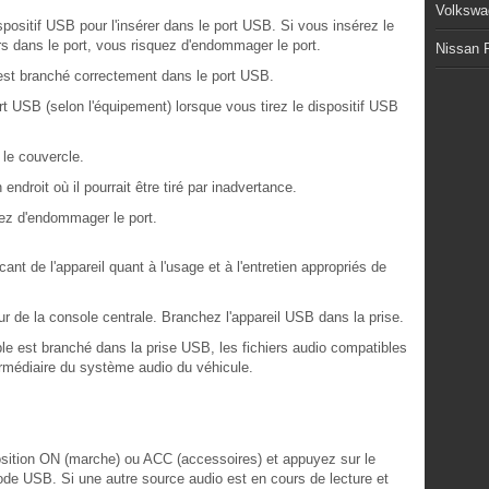
Volkswa
positif USB pour l'insérer dans le port USB. Si vous insérez le
rs dans le port, vous risquez d'endommager le port.
Nissan P
est branché correctement dans le port USB.
 USB (selon l'équipement) lorsque vous tirez le dispositif USB
le couvercle.
ndroit où il pourrait être tiré par inadvertance.
uez d'endommager le port.
cant de l'appareil quant à l'usage et à l'entretien appropriés de
eur de la console centrale. Branchez l'appareil USB dans la prise.
le est branché dans la prise USB, les fichiers audio compatibles
termédiaire du système audio du véhicule.
osition ON (marche) ou ACC (accessoires) et appuyez sur le
ode USB. Si une autre source audio est en cours de lecture et