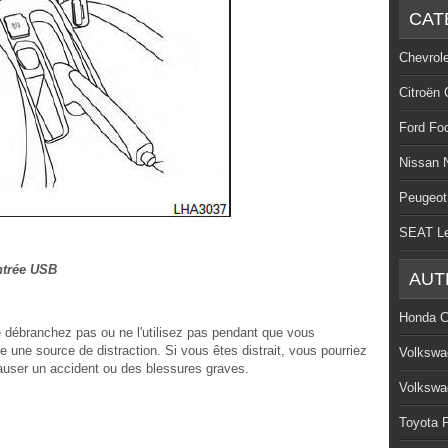
CAT
Chevrol
Citroën 
Ford Fo
Nissan 
Peugeot
SEAT L
ntrée USB
AUT
Honda C
e débranchez pas ou ne l'utilisez pas pendant que vous
 une source de distraction. Si vous êtes distrait, vous pourriez
Volkswa
causer un accident ou des blessures graves.
Volkswa
Toyota P