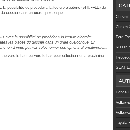
CAT
 la possibilité de procéder à la lecture aléatoire (SHUFFLE) de
es du dossier dans un ordre quelconque.
Chevrol
Citroën 
s avez la possibilité de procéder à la lecture aléatoire
Ford Fo
outes les plages du dossier dans un ordre quelconque. En
Nissan 
fonction 2 vous pouvez sélectionner ces options alternativement.
rche vers le haut ou vers le bas pour sélectionner la prochaine
Peugeot
SEAT L
AUT
Honda C
Volkswa
Volkswa
Toyota P