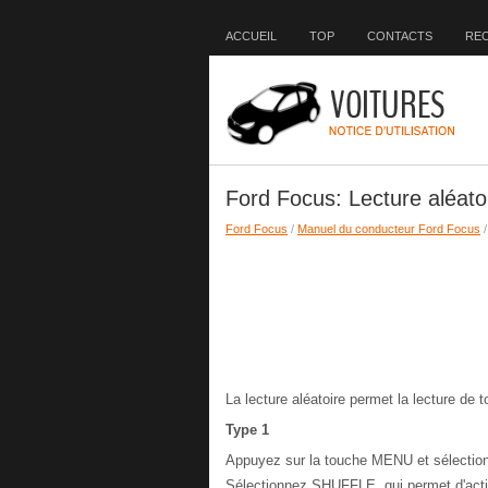
ACCUEIL
TOP
CONTACTS
RE
Ford Focus: Lecture aléato
Ford Focus
/
Manuel du conducteur Ford Focus
La lecture aléatoire permet la lecture de
Type 1
Appuyez sur la touche MENU et sélect
Sélectionnez SHUFFLE, qui permet d'activ