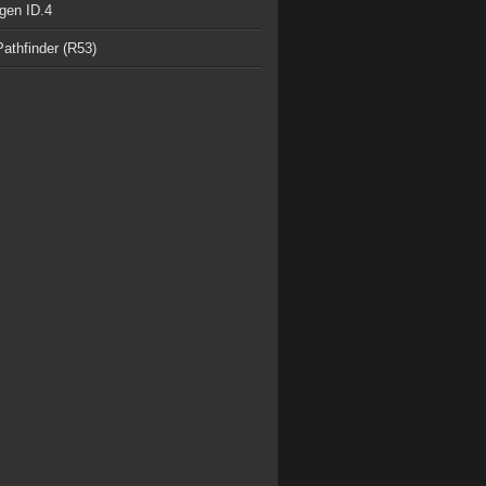
gen ID.4
athfinder (R53)