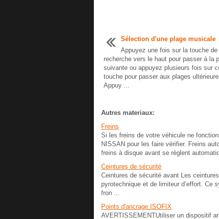
Sélection d'une plage musicale
Appuyez une fois sur la touche de
recherche vers le haut pour passer à la 
suivante ou appuyez plusieurs fois sur c
touche pour passer aux plages ultérieure
Appuy ...
Autres materiaux:
Freins
Si les freins de votre véhicule ne fonct
NISSAN pour les faire vérifier. Freins aut
freins à disque avant se règlent automat
Ceintures de sécurité
Ceintures de sécurité avant Les ceinture
pyrotechnique et de limiteur d’effort. Ce
fron ...
Points d'ancrage ISOFIX
AVERTISSEMENTUtiliser un dispositif anti