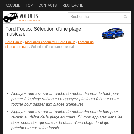
ACCUEIL
TOP
CONTACTS
RECHERCHE
Ford Focus: Sélection d'une plage
musicale
Ford Focus
/
Manuel du conducteur Ford Focus
/
Lecteur de
disque compact
/ Sélection d'une plage musicale
Appuyez une fois sur la touche de recherche vers le haut pour
passer à la plage suivante ou appuyez plusieurs fois sur cette
touche pour passer aux plages ultérieures.
Appuyez une fois sur la touche de recherche vers le bas pour
revenir au début de la plage en cours. Si vous appuyez dans les
deux secondes qui suivent le début d'une plage, la plage
précédente est sélectionnée.