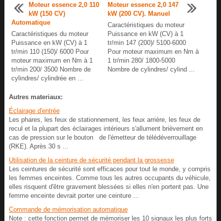
Moteur essence 2,0 110
Moteur essence 2,0 147
kW (150 CV)
kW (200 CV). Manuel
Automatique
Caractéristiques du moteur
Caractéristiques du moteur
Puissance en kW (CV) à 1
Puissance en kW (CV) à 1
tr/min 147 (200)/ 5100-6000
tr/min 110 (150)/ 6000 Pour
Pour moteur maximum en Nm à
moteur maximum en Nm à 1
1 tr/min 280/ 1800-5000
tr/min 200/ 3500 Nombre de
Nombre de cylindres/ cylind ...
cylindres/ cylindrée en ...
Autres materiaux:
Éclairage d'entrée
Les phares, les feux de stationnement, les feux arrière, les feux de
recul et la plupart des éclairages intérieurs s'allument brièvement en
cas de pression sur le bouton de l'émetteur de télédéverrouillage
(RKE). Après 30 s ...
Utilisation de la ceinture de sécurité pendant la grossesse
Les ceintures de sécurité sont efficaces pour tout le monde, y compris
les femmes enceintes. Comme tous les autres occupants du véhicule,
elles risquent d'être gravement blessées si elles n'en portent pas. Une
femme enceinte devrait porter une ceinture ...
Commande de mémorisation automatique
Note : cette fonction permet de mémoriser les 10 signaux les plus forts