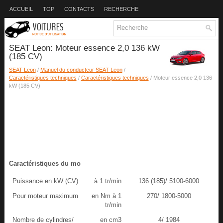
ACCUEIL
TOP
CONTACTS
RECHERCHE
SEAT Leon: Moteur essence 2,0 136 kW
(185 CV)
SEAT Leon
/
Manuel du conducteur SEAT Leon
/
Caractéristiques techniques
/
Caractéristiques techniques
/ Moteur essence 2,0 136
kW (185 CV)
Caractéristiques du mo
Puissance en kW (CV)
à 1 tr/min
136 (185)/ 5100-6000
Pour moteur maximum
en Nm à 1
270/ 1800-5000
tr/min
Nombre de cylindres/
en cm3
4/ 1984