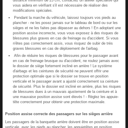
distance minimum de 25 cm, contactez un atelier spécialisé qui
vous aidera en vérifiant s'il est nécessaire de réaliser des
modifications spéciales.
Pendant la marche du véhicule, laissez toujours vos pieds au
plancher - ne les posez jamais sur le tableau de bord ou sur les
sièges et ne les faites pas dépasser au dehors ! En adoptant une
position assise incorrecte, vous vous exposez à des risques de
blessures plus graves en cas de freinage ou d'accident. Si vous
n'êtes pas correctement assis, vous risquez de subir de très
graves blessures en cas de déploiement de l'airbag.
Afin de réduire les risques de blessures pour le passager avant
en cas de freinage brusque ou d'accident, ne roulez jamais avec
le dossier de siège fortement incliné en arrière ! Le système
d'airbags et les ceintures de sécurité ne peuvent offrir une
protection optimale que si le dossier se trouve en position
verticale et le passager avant a ajusté correctement sa ceinture
de sécurité. Plus le dossier est incliné en arrière, plus les risques
de blessures dues à un mauvais ajustement de la ceinture et à
une mauvaise position assise sont élevés ! - Réglez les appuie-
tête correctement pour obtenir une protection maximale.
Position assise correcte des passagers sur les sièges arrière
Les passagers de la banquette arrière doivent être en position assise
verticale, avec les pieds au plancher, les appuietêtes en position