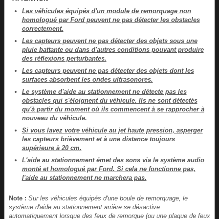
Les véhicules équipés d'un module de remorquage non
homologué par Ford peuvent ne pas détecter les obstacles
correctement.
Les capteurs peuvent ne pas détecter des objets sous une
pluie battante ou dans d'autres conditions pouvant produire
des réflexions perturbantes.
Les capteurs peuvent ne pas détecter des objets dont les
surfaces absorbent les ondes ultrasonores.
Le système d'aide au stationnement ne détecte pas les
obstacles qui s'éloignent du véhicule. Ils ne sont détectés
qu'à partir du moment où ils commencent à se rapprocher à
nouveau du véhicule.
Si vous lavez votre véhicule au jet haute pression, asperger
les capteurs brièvement et à une distance toujours
supérieure à 20 cm.
L'aide au stationnement émet des sons via le système audio
monté et homologué par Ford. Si cela ne fonctionne pas,
l'aide au stationnement ne marchera pas.
Note :
Sur les véhicules équipés d'une boule de remorquage, le
système d'aide au stationnement arrière se désactive
automatiquement lorsque des feux de remorque (ou une plaque de feux